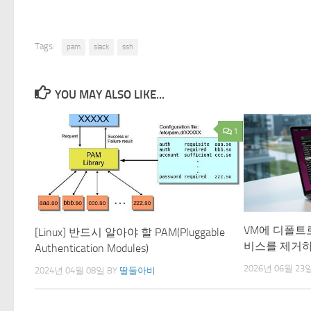
Tags:
pam
slack
ssh
YOU MAY ALSO LIKE...
1
VM에 디폴트
[Linux] 반드시 알아야 할 PAM(Pluggable
비스를 제거하
Authentication Modules)
2026년 06월 23
2024년 04월 08일
BY
딸둘아비