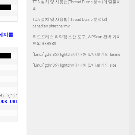
TDA 설치 및 사용법(Thread Dump 분석)
의
딸둘아
비
TDA 설치 및 사용법(Thread Dump 분석)
의
canadian pharcharmy
 메세지를
워드프레스 취약점 스캔 도구, WPScan 완벽 가이
드
의
333985
[Linux]gdm3와 lightdm에 대해 알아보기
의
Janine
[Linux]gdm3와 lightdm에 대해 알아보기
의
site
}.\"}"

OOK_URL}
"
