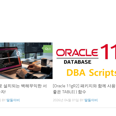
0
로 설치되는 백해무익한 서
[Oracle 11gR2] 패키지와 함께 사
자!
좋은 TABLE( ) 함수
일
BY
딸둘아비
2026년 04월 01일
BY
딸둘아비