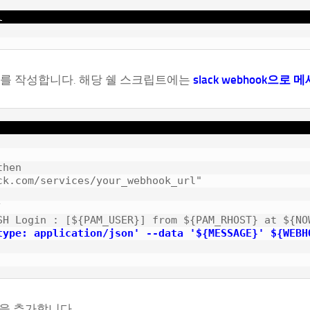
l
트를 작성합니다. 해당 쉘 스크립트에는
slack webhook으로
hen

k.com/services/your_webhook_url"



SH Login : [${PAM_USER}] from ${PAM_RHOST} at ${NOW
type: application/json' --data '${MESSAGE}' ${WEBH
 사항을 추가합니다.