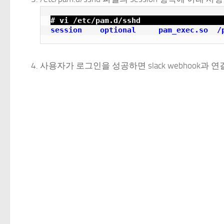
# vi /etc/pam.d/sshd
session    optional     pam_exec.so  /
사용자가 로그인을 성공하면 slack webhook과