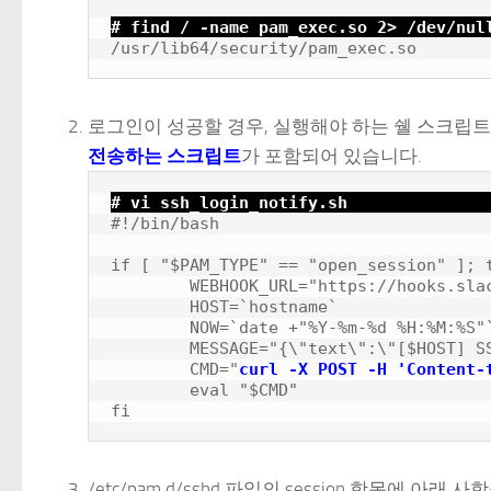
# find / -name pam_exec.so 2> /dev/nul
로그인이 성공할 경우, 실행해야 하는 쉘 스크립
전송하는 스크립트
가 포함되어 있습니다.
# vi ssh_login_notify.sh
#!/bin/bash

if [ "$PAM_TYPE" == "open_session" ]; t
        WEBHOOK_URL="https://hooks.slac
        HOST=`hostname`

        NOW=`date +"%Y-%m-%d %H:%M:%S"`
        MESSAGE="{\"text\":\"[$HOST] S
        CMD="
curl -X POST -H 'Content-
        eval "$CMD"

/etc/pam.d/sshd 파일의 session 항목에 아래