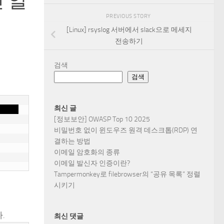
인 알
PREVIOUS STORY
[Linux] rsyslog 서버에서 slack으로 메세지
전송하기
검색
검색
최신 글
[정보보안] OWASP Top 10 2025
비밀번호 없이 윈도우즈 원격 데스크톱(RDP) 연
결하는 방법
이메일 암호화의 종류
이메일 발신자 인증이란?
Tampermonkey로 filebrowser의 “공유 목록” 정렬
시키기
.
최신 댓글