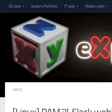
3D zest
Susan’s Portfolio
IT zest
Makers zest
Skip to content
LINUX