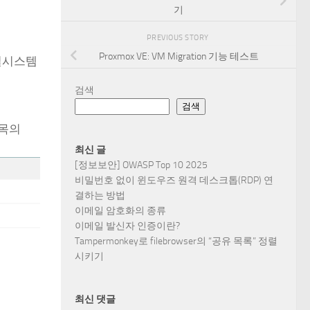
기
PREVIOUS STORY
Proxmox VE: VM Migration 기능 테스트
파일시스템
검색
검색
항목의
최신 글
[정보보안] OWASP Top 10 2025
비밀번호 없이 윈도우즈 원격 데스크톱(RDP) 연
결하는 방법
이메일 암호화의 종류
이메일 발신자 인증이란?
Tampermonkey로 filebrowser의 “공유 목록” 정렬
시키기
최신 댓글