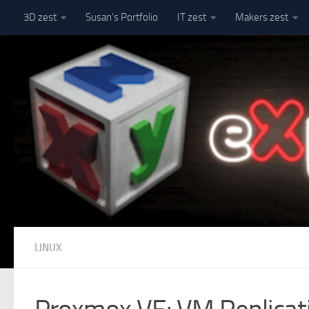
3D zest
Susan’s Portfolio
IT zest
Makers zest
Skip to content
LINUX