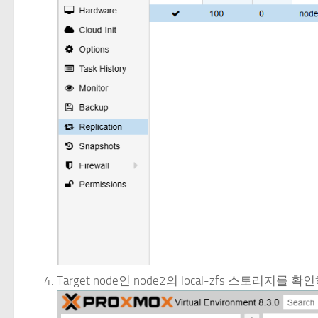
Target node인 node2의 local-zfs 스토리