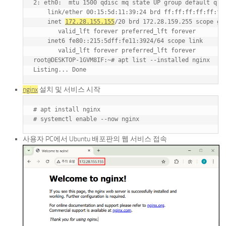
2: eth0: 
 mtu 1500 qdisc mq state UP group default qlen
    link/ether 00:15:5d:11:39:24 brd ff:ff:ff:ff:ff:ff

    inet 
172.28.155.155
/20 brd 172.28.159.255 scope glo
       valid_lft forever preferred_lft forever

    inet6 fe80::215:5dff:fe11:3924/64 scope link

       valid_lft forever preferred_lft forever

root@DESKTOP-1GVM8IF:~# apt list --installed nginx

nginx
설치 및 서비스 시작
# apt install nginx

사용자 PC에서 Ubuntu 배포판의 웹 서비스 접속