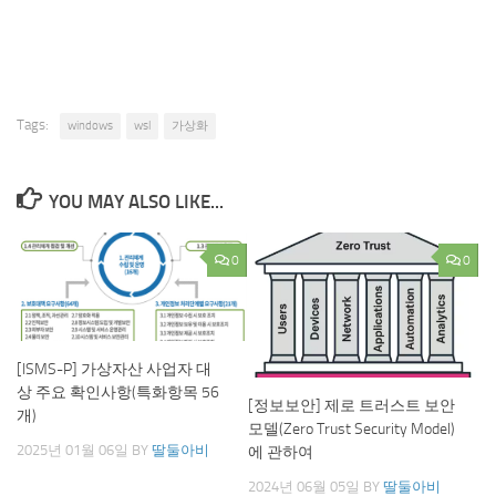
Tags:
windows
wsl
가상화
YOU MAY ALSO LIKE...
0
0
[ISMS-P] 가상자산 사업자 대
상 주요 확인사항(특화항목 56
[정보보안] 제로 트러스트 보안
개)
모델(Zero Trust Security Model)
2025년 01월 06일
BY
딸둘아비
에 관하여
2024년 06월 05일
BY
딸둘아비