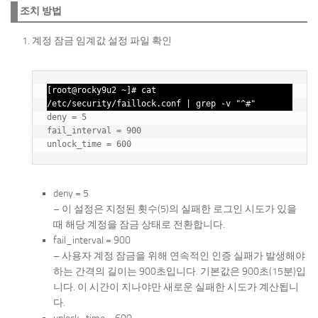
조치 방법
계정 잠금 임계값 설정 파일 확인
[root@rocky9u2 ~]# cat 
/etc/security/faillock.conf | grep -v "^#"
deny = 5 

fail_interval = 900

deny = 5
– 이 설정은 지정된 횟수(5)의 실패한 로그인 시도가 있을
때 해당 계정을 잠금 상태로 전환합니다.
fail_interval = 900
– 사용자 계정 잠금을 위해 연속적인 인증 실패가 발생해야
하는 간격의 길이는 900초입니다. 기본값은 900초(15분)입
니다. 이 시간이 지나야만 새로운 실패한 시도가 계산됩니
다.