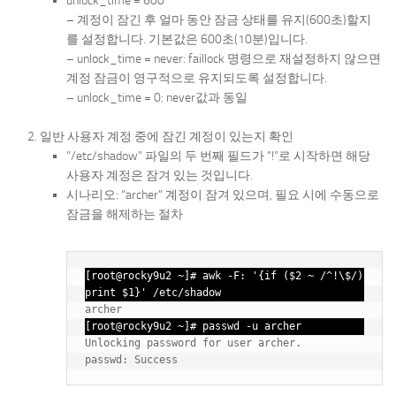
unlock_time = 600
– 계정이 잠긴 후 얼마 동안 잠금 상태를 유지(600초)할지
를 설정합니다. 기본값은 600초(10분)입니다.
– unlock_time = never: faillock 명령으로 재설정하지 않으면
계정 잠금이 영구적으로 유지되도록 설정합니다.
– unlock_time = 0: never값과 동일
일반 사용자 계정 중에 잠긴 계정이 있는지 확인
“/etc/shadow” 파일의 두 번째 필드가 “!”로 시작하면 해당
사용자 계정은 잠겨 있는 것입니다.
시나리오: “archer” 계정이 잠겨 있으며, 필요 시에 수동으로
잠금을 해제하는 절차
[root@rocky9u2 ~]# awk -F: '{if ($2 ~ /^!\$/) 
print $1}' /etc/shadow
archer
[root@rocky9u2 ~]# passwd -u archer
Unlocking password for user archer.
