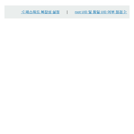
◁ 패스워드 복잡성 설정
|
root UID 및 동일 UID 여부 점검 ▷