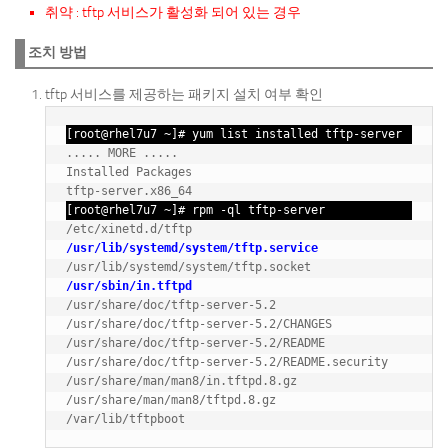
취약 : tftp 서비스가 활성화 되어 있는 경우
조치 방법
tftp 서비스를 제공하는 패키지 설치 여부 확인
[root@rhel7u7 ~]# yum list installed tftp-server
..... MORE .....

Installed Packages

tftp-server.x86_64
[root@rhel7u7 ~]# rpm -ql tftp-server
/usr/lib/systemd/system/tftp.service
/usr/sbin/in.tftpd
/usr/share/doc/tftp-server-5.2

/usr/share/doc/tftp-server-5.2/CHANGES

/usr/share/doc/tftp-server-5.2/README

/usr/share/doc/tftp-server-5.2/README.security

/usr/share/man/man8/in.tftpd.8.gz

/usr/share/man/man8/tftpd.8.gz
