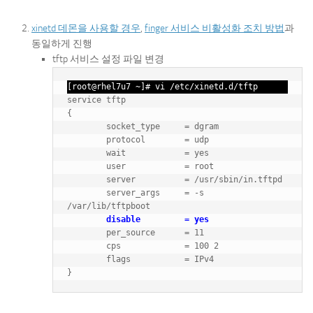
xinetd 데몬을 사용할 경우
,
finger 서비스 비활성화 조치 방법
과
동일하게 진행
tftp 서비스 설정 파일 변경
[root@rhel7u7 ~]# vi /etc/xinetd.d/tftp
service tftp

{

	socket_type     = dgram

	protocol        = udp

	wait            = yes

	user            = root

	server          = /usr/sbin/in.tftpd

	server_args     = -s 
/var/lib/tftpboot

disable         = yes
	per_source      = 11

	cps             = 100 2

	flags           = IPv4
