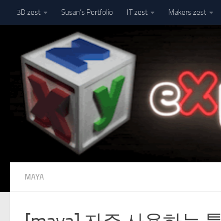
3D zest
Susan’s Portfolio
IT zest
Makers zest
Skip to content
MAYA