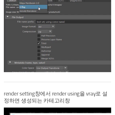
render setting창에서 render using을 vray로 설
정하면 생성되는 카테고리창