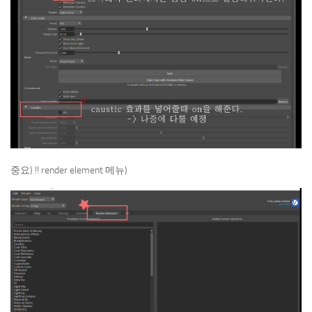
중요) !! render element 메뉴)