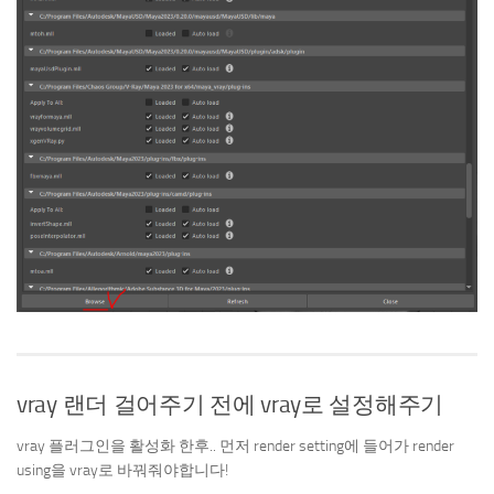
vray 랜더 걸어주기 전에 vray로 설정해주기
vray 플러그인을 활성화 한후.. 먼저 render setting에 들어가 render
using을 vray로 바꿔줘야합니다!