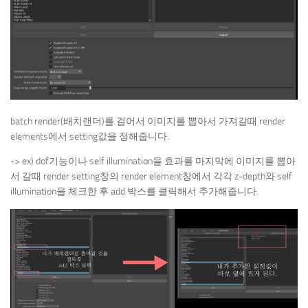
batch render(배치랜더)를 걸어서 이미지를 뽑아서 가져갈때 render
elements에서 setting값을 정해줍니다.
-> ex) dof기능이나 self illumination을 효과를 마지막에 이미지를 뽑아
서 갈때 render setting창의 render element창에서 각각 z-depth와 self
illumination을 체크한 후 add 박스를 클릭해서 추가해줍니다.