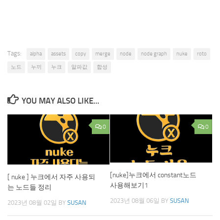
Tags:
alpha
assets
copy
merge
node
node graph
nuke
roto
노드
누끼
누크
알파값
합성
YOU MAY ALSO LIKE...
0
0
[nuke]누크에서 constant노드
[ nuke ] 누크에서 자주 사용되
사용해보기1
는 노드들 정리
2023년 08월 06일
BY
SUSAN
2023년 08월 02일
BY
SUSAN