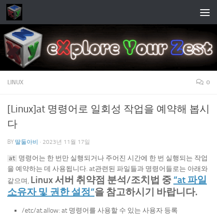
Skip to content
LINUX
0
[Linux]at 명령어로 일회성 작업을 예약해 봅시
다
BY
딸둘아비
·
2023년 11월 17일
명령어는 한 번만 실행되거나 주어진 시간에 한 번 실행되는 작업
at
을 예약하는 데 사용됩니다. at관련된 파일들과 명령어들로는 아래와
Linux 서버 취약점 분석/조치법 중
“at 파일
같으며,
소유자 및 권한 설정”
을 참고하시기 바랍니다.
/etc/at.allow: at 명령어를 사용할 수 있는 사용자 등록