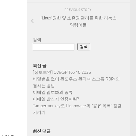
PREVIOUS STORY
[Linux]권한 및 소유권 관리를 위한 리눅스
명령어들
검색
검색
최신 글
[정보보안] OWASP Top 10 2025
비밀번호 없이 윈도우즈 원격 데스크톱(RDP) 연
결하는 방법
이메일 암호화의 종류
이메일 발신자 인증이란?
Tampermonkey로 filebrowser의 “공유 목록” 정렬
시키기
최신 댓글