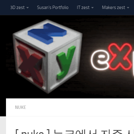
3D zest
Susan’s Portfolio
IT zest
Makers zest
Skip to content
NUKE