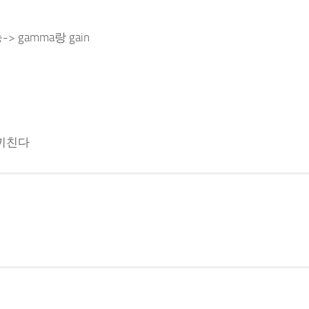
> gamma랑 gain
 끼친다