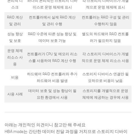
논리적 디
하나의 논리적인 스토리지 디바
각 스토리지 디바이스가 개별
스크
이스로 운영 체제에 표시
적으로 운영 체제에 표시
RAID 계산
컨트롤러에서 실제 RAID 계산
컨트롤러는 RAID 구성 및 관리
및 관리
및 관리 수행
수행하지 않음
성능 향상
RAID 수준에 따른 성능 향상 및
별도의 하드웨어 RAID 컨트롤
및 보호
데이터 보호 가능
러가 필요하지 않음
운영 체제
컨트롤러가 CPU 및 메모리 리소
각 스토리지 디바이스가 개별
리소스 사
스를 사용하여 RAID 계산 수행
적으로 운영 체제 리소스 사용
용
하드웨어 RAID 컨트롤러와 추가
스토리지 디바이스 연결만 필
비용
하드웨어 비용 발생
요하므로 비용이 낮음
데이터 보호 및 성능 향상이 필
스토리지를 개별적으로 운영
사용 사례
요한 환경에서 사용
체제에 제공하는 경우에 사용
아래는 개인적인 의견이니 참고만 해 주세요
HBA mode는 간단한 데이터 전달 과정을 거치므로 스토리지 디바이