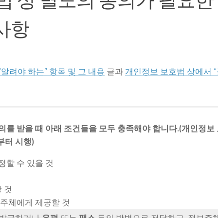
보호법 상 별도의 동의가 필요한
 사항
려야 하는” 항목 및 그 내용
글과
개인정보 보호법 상에서 
.
를 받을 때 아래 조건들을 모두 충족해야 합니다.(개인정보
부터 시행)
정할 수 있을 것
 것
보주체에게 제공할 것