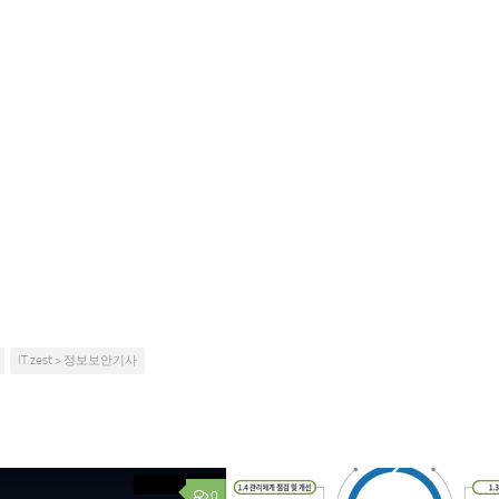
IT zest > 정보보안기사
0