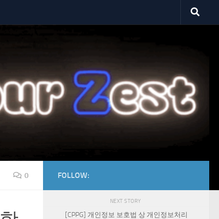
FOLLOW:
0
NEXT STORY
[CPPG] 개인정보 보호법 상 개인정보처리