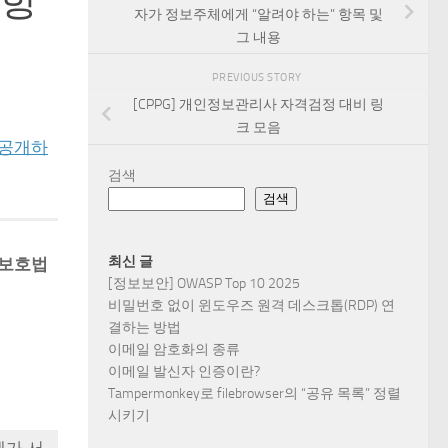
 항
자가 정보주체에게 “알려야 하는” 항목 및
그 내용
PREVIOUS STORY
[CPPG] 개인정보관리사 자격검정 대비 링
크 모음
“공개하
검색
검색
최신 글
 보호법
[정보보안] OWASP Top 10 2025
비밀번호 없이 윈도우즈 원격 데스크톱(RDP) 연
결하는 방법
이메일 암호화의 종류
이메일 발신자 인증이란?
Tampermonkey로 filebrowser의 “공유 목록” 정렬
시키기