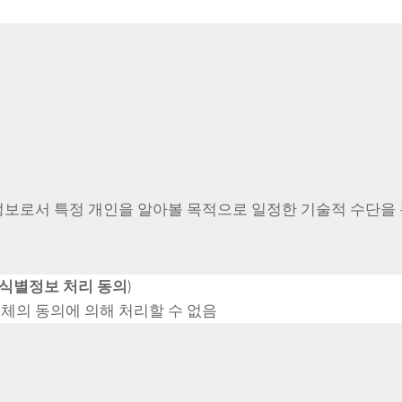
 정보로서 특정 개인을 알아볼 목적으로 일정한 기술적 수단을 
식별정보 처리 동의
)
체의 동의에 의해 처리할 수 없음