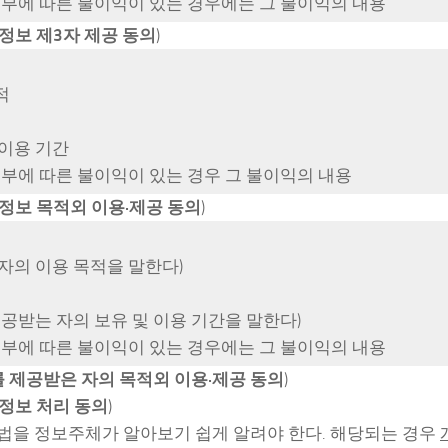
거부에 따른 불이익이 있는 경우에는 그 불이익의 내용
정보 제3자 제공 동의
)
적
이용 기간
거부에 따른 불이익이 있는 경우 그 불이익의 내용
정보 목적외 이용·제공 동의
)
자의 이용 목적을 말한다)
공받는 자의 보유 및 이용 기간을 말한다)
거부에 따른 불이익이 있는 경우에는 그 불이익의 내용
 제공받은 자의 목적외 이용·제공 동의
)
정보 처리 동의
)
법을 정보주체가 알아보기 쉽게 알려야 한다. 해당되는 경우