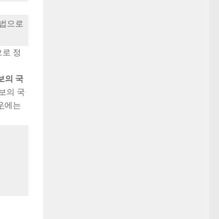
방법으로
으로 정
보의 국
보의 국
우
에는