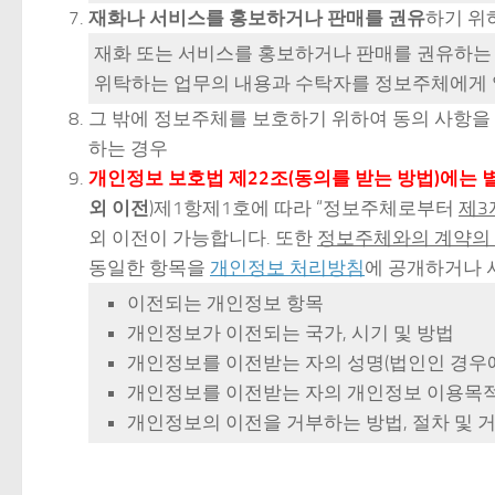
재화나 서비스를 홍보하거나 판매를 권유
하기 위
재화 또는 서비스를 홍보하거나 판매를 권유하는
위탁하는 업무의 내용과 수탁자를 정보주체에게 
그 밖에 정보주체를 보호하기 위하여 동의 사항을
하는 경우
개인정보 보호법 제22조(동의를 받는 방법)에는 
외 이전
)제1항제1호에 따라 “정보주체로부터
제3
외 이전이 가능합니다. 또한
정보주체와의 계약의 
동일한 항목을
개인정보 처리방침
에 공개하거나 
이전되는 개인정보 항목
개인정보가 이전되는 국가, 시기 및 방법
개인정보를 이전받는 자의 성명(법인인 경우에
개인정보를 이전받는 자의 개인정보 이용목적
개인정보의 이전을 거부하는 방법, 절차 및 