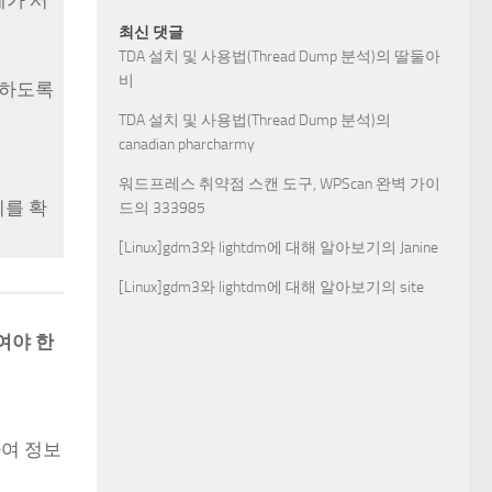
체가 서
최신 댓글
TDA 설치 및 사용법(Thread Dump 분석)
의
딸둘아
비
인하도록
TDA 설치 및 사용법(Thread Dump 분석)
의
canadian pharcharmy
워드프레스 취약점 스캔 도구, WPScan 완벽 가이
시를 확
드
의
333985
[Linux]gdm3와 lightdm에 대해 알아보기
의
Janine
[Linux]gdm3와 lightdm에 대해 알아보기
의
site
여야 한
하여 정보