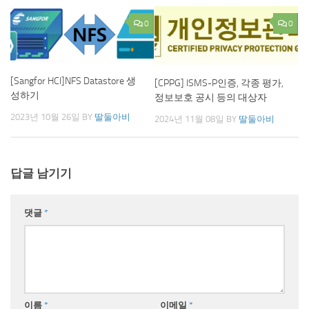
0
0
[Sangfor HCI]NFS Datastore 생
[CPPG] ISMS-P인증, 각종 평가,
성하기
정보보호 공시 등의 대상자
2023년 10월 26일
BY
딸둘아비
2024년 11월 08일
BY
딸둘아비
답글 남기기
댓글
*
이름
*
이메일
*