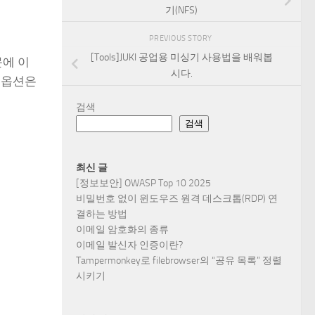
기(NFS)
PREVIOUS STORY
[Tools]JUKI 공업용 미싱기 사용법을 배워봅
문에 이
시다.
 옵션은
검색
검색
최신 글
[정보보안] OWASP Top 10 2025
비밀번호 없이 윈도우즈 원격 데스크톱(RDP) 연
결하는 방법
이메일 암호화의 종류
이메일 발신자 인증이란?
Tampermonkey로 filebrowser의 “공유 목록” 정렬
시키기