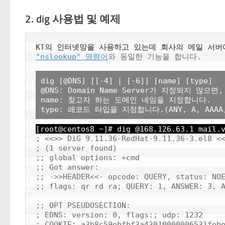
2. dig 사용법 및 예제
KT의 인터넷망을 사용하고 있는데 회사의 메일 서버
"nslookup" 명령어
dig [@DNS] [[-4] | [-6]] [name] [type]

@DNS: Domain Name Server가 지정되지 않으면,
name: 찾고자 하는 도메인 네임을 지정합니다.

[root@centos8 ~]# dig @168.126.63.1 mail.
; <<>> DiG 9.11.36-RedHat-9.11.36-3.el8 <<
; (1 server found)

;; global options: +cmd

;; Got answer:

;; ->>HEADER<<- opcode: QUERY, status: NOE
;; flags: qr rd ra; QUERY: 1, ANSWER: 3, A
;; OPT PSEUDOSECTION:

; EDNS: version: 0, flags:; udp: 1232

; COOKIE: a3b8c59ebfbf3a43010000006531febe