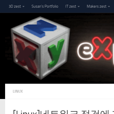
3D zest
Susan’s Portfolio
IT zest
Makers zest
Skip to content
LINUX