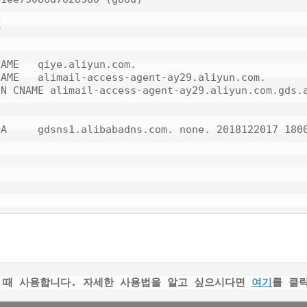


AME   qiye.aliyun.com.

AME   alimail-access-agent-ay29.aliyun.com.

N CNAME alimail-access-agent-ay29.aliyun.com.gds.a
A     gdsns1.alibabadns.com. none. 2018122017 1800
할 때 사용합니다. 자세한 사용법을 알고 싶으시다면 
여기
를 클