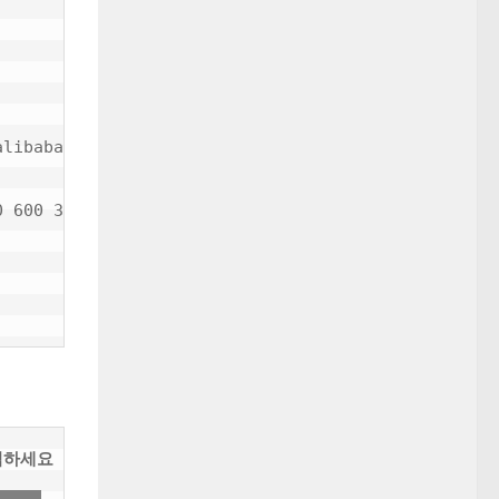
libabadns.com.

 600 3600 360

릭하세요