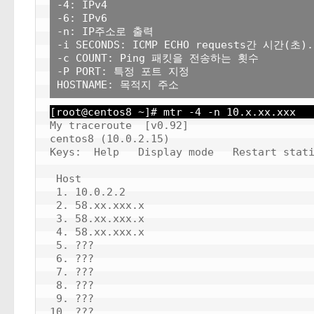
-4: IPv4

-6: IPv6

-n: IP주소로 출력

-i SECONDS: ICMP ECHO requests간 시간(초).
-c COUNT: Ping 패킷을 전송하는 횟수

-P PORT: 특정 포트 지정

[root@centos8 ~]# mtr -4 -n 10.x.xx.xxx
My traceroute  [v0.92]

centos8 (10.0.2.15)                       
Keys:  Help   Display mode   Restart stati
                                          
 Host                                     
 1. 10.0.2.2                              
 2. 58.xx.xxx.x                           
 3. 58.xx.xxx.x                           
 4. 58.xx.xxx.x                           
 5. ???

 6. ???

 7. ???

 8. ???

 9. ???

10. ???
