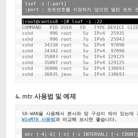
lsof -i [:port]

[root@centos8 ~]# lsof -i :22
COMMAND   PID USER   FD   TYPE DEVICE SIZE
sshd      996 root    5u  IPv4  25935     
sshd      996 root    7u  IPv6  25943     
sshd    34338 root    5u  IPv4  97098     
sshd    34342 root    5u  IPv4  97098     
sshd    35803 root    5u  IPv4 129125     
sshd    35807 root    5u  IPv4 129125     
sshd    36006 root    5u  IPv4 130693     
4. mtr 사용법 및 예제
SD-WAN을 사용해서 본사와 망 구성이 되어 있는데 
WinMTR 사용법
과 비교해 보시면 좋습니다.
mtr [-4|-6] [-n] [-i INTERVAL] [-c COUNT]