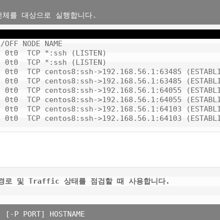
/OFF NODE NAME

 0t0  TCP *:ssh (LISTEN)

 0t0  TCP *:ssh (LISTEN)

 0t0  TCP centos8:ssh->192.168.56.1:63485 (ESTABLI
 0t0  TCP centos8:ssh->192.168.56.1:63485 (ESTABLI
 0t0  TCP centos8:ssh->192.168.56.1:64055 (ESTABLI
 0t0  TCP centos8:ssh->192.168.56.1:64055 (ESTABLI
 0t0  TCP centos8:ssh->192.168.56.1:64103 (ESTABLI
경로 및 Traffic 상태를 점검할 때 사용합니다.
 [-P PORT] HOSTNAME
