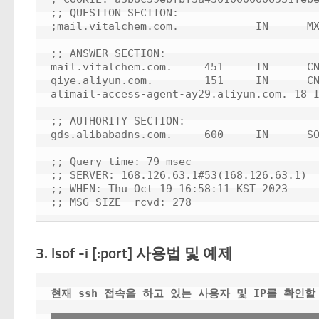
;; QUESTION SECTION:

;mail.vitalchem.com.            IN      MX
;; ANSWER SECTION:

mail.vitalchem.com.     451     IN      CN
qiye.aliyun.com.        151     IN      CN
alimail-access-agent-ay29.aliyun.com. 18 I
;; AUTHORITY SECTION:

gds.alibabadns.com.     600     IN      SO
;; Query time: 79 msec

;; SERVER: 168.126.63.1#53(168.126.63.1)

;; WHEN: Thu Oct 19 16:58:11 KST 2023

3. lsof -i [:port] 사용법 및 예제
현재 ssh 접속을 하고 있는 사용자 및 IP를 확인