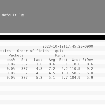
 default 1초

                    2023-10-19T17:45:23+0900

stics   Order of fields   quit

    Packets               Pings

  Loss%   Snt   Last   Avg  Best  Wrst StDev

   0.0%   307    1.0   0.6   0.1  10.0   0.6

   0.0%   307    4.8   7.2   2.2 110.5   9.2

   0.0%   307    4.3   4.5   1.9  58.2   5.0

   0.0%   307    5.3   5.1   2.7 104.9   5.9
