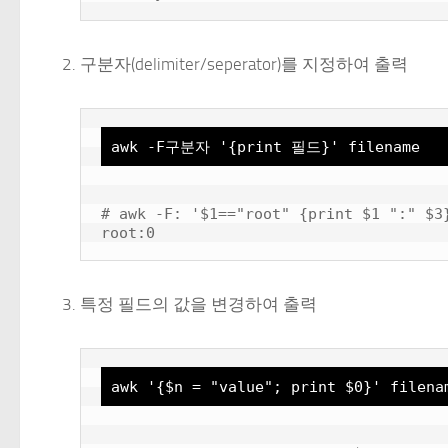
구분자(delimiter/seperator)를 지정하여 출력
awk -F구분자 '{print 필드}' filename
# awk -F: '$1=="root" {print $1 ":" $3}
특정 필드의 값을 변경하여 출력
awk '{$n = "value"; print $0}' filena