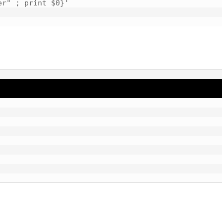
r" ; print $0}'
