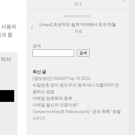
기 7
PREVIOUS STORY
[maya] 초보자도 쉽게 마야에서 포크 만들
데 사용되
기 6
식
과 함
검색
검색
을 따서
최신 글
[정보보안] OWASP Top 10 2025
비밀번호 없이 윈도우즈 원격 데스크톱(RDP) 연
결하는 방법
이메일 암호화의 종류
이메일 발신자 인증이란?
Tampermonkey로 filebrowser의 “공유 목록” 정렬
시키기