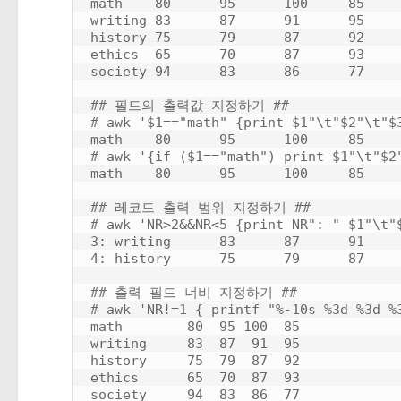
math    80      95      100     85

writing 83      87      91      95

history 75      79      87      92

ethics  65      70      87      93

society 94      83      86      77

## 필드의 출력값 지정하기 ##

# awk '$1=="math" {print $1"\t"$2"\t"$3
math    80      95      100     85

# awk '{if ($1=="math") print $1"\t"$2"
math    80      95      100     85

## 레코드 출력 범위 지정하기 ##

# awk 'NR>2&&NR<5 {print NR": " $1"\t"$
3: writing      83      87      91     
4: history      75      79      87     
## 출력 필드 너비 지정하기 ##

# awk 'NR!=1 { printf "%-10s %3d %3d %3
math        80  95 100  85

writing     83  87  91  95

history     75  79  87  92

ethics      65  70  87  93
