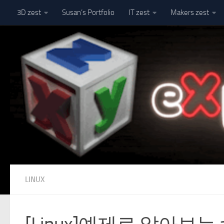
3D zest
Susan’s Portfolio
IT zest
Makers zest
Skip to content
LINUX