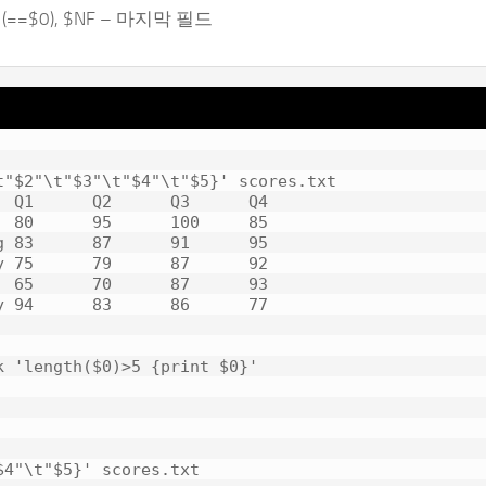
==$0), $NF – 마지막 필드
"$2"\t"$3"\t"$4"\t"$5}' scores.txt

 Q1      Q2      Q3      Q4

 80      95      100     85

 83      87      91      95

 75      79      87      92

 65      70      87      93

 94      83      86      77

 'length($0)>5 {print $0}'

4"\t"$5}' scores.txt
