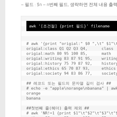
– 필드 : $n – n번째 필드, 생략하면 전체 내용 출력(
awk '[조건절] {print 필드}' filename
# awk '{print "origial:" $0 ",\t" $1"\t
origial:class Q1 Q2 Q3 Q4,      class  
origial:math 80 95 100 85,      math   
origial:writing 83 87 91 95,    writing
origial:history 75 79 87 92,    history
origial:ethics 65 70 87 93,     ethics 
origial:society 94 83 86 77,    society
## 레코드 또는 필드의 문자열 길이 검사 ##

# echo -e "apple\norange\nbanana" | awk
orange

banana

##첫번째 줄(헤더) 출력 제외 ##

# awk 'NR!=1 {print $1"\t"$2"\t"$3"\t"$