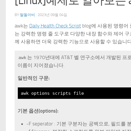
[Linux]예제로 알아보는
BY
딸둘아비
·
2023년 09월 04일
awk는
Daily Health Check Script
blog에 사용된 명령
는 강력한 명령 줄 도구로 다양한 내장 함수와 제어 
께 사용하면 더욱 강력한 기능으로 사용할 수 있습니다
는 1970년대에 AT&T 벨 연구소에서 개발된 프로그래밍
awk
이름이 지어졌습니다.
일반적인 구문:
awk options scripts file
기본 옵션(options):
-F seperator : 기본 구분자는 공백으로, 필드를