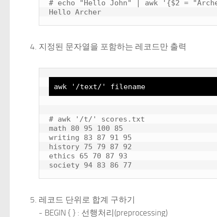
# echo "Hello John" | awk '{$2 = "Arche
지정된 문자열을 포함하는 레코드만 출력
awk '/text/' filename
# awk '/t/' scores.txt

math 80 95 100 85

writing 83 87 91 95

history 75 79 87 92

ethics 65 70 87 93

레코드 단위로 합계 구하기
- BEGIN { } : 선행처리(preprocessing)