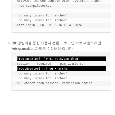
Activate the web console with: systemctl enable -
-now cockpit.socket

Too many logins for 'archer'.

Too many logins for 'archer'.

명령어를 통한 사용자 전환도 로그인 수로 제한하려면
su
/etc/pam.d/su
파일도 수정해야 합니다.
[root@centos8 ~]# vi /etc/pam.d/su
session    required     pam_limits.so
[root@centos8 ~]# su - archer
Too many logins for 'archer'.

Too many logins for 'archer'.
