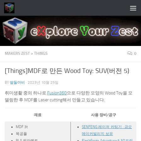
Skip to content
MAKERS ZEST > THINGS
0
[Things]MDF로 만든 Wood Toy: SUV(버전 5)
BY
딸둘아비
·
2023년 10월 25일
취미생활 중의 하나로
Fusion360
으로 다양한 모양의 Wood Toy을 모
델링한 후 MDF를 Laser cutting해서 만들고 있습니다.
재료
사용 장비/공구
MDF 3t
SENFENG 레이저 커팅기 : 금오
목공풀
메이커빌리지 보유
PLA 필라멘트
FlashForge Adventurer3 3D프린