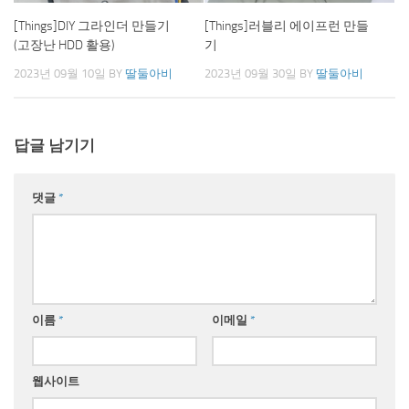
[Things]DIY 그라인더 만들기
[Things]러블리 에이프런 만들
(고장난 HDD 활용)
기
2023년 09월 10일
BY
딸둘아비
2023년 09월 30일
BY
딸둘아비
답글 남기기
댓글
*
이름
*
이메일
*
웹사이트