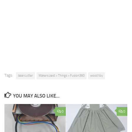
Tags:
lasercutter
Makers zest > Things > Fusion360
wood toy
YOU MAY ALSO LIKE...
0
0