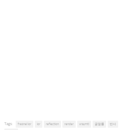
Tags:
fresnel ior
ior
reflection
render
vraymtl
굴절률
반사