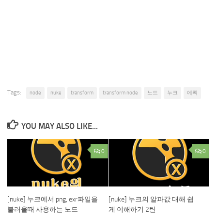
Tags:
node
nuke
transform
transform node
노드
누크
에펙
YOU MAY ALSO LIKE...
0
0
[nuke] 누크에서 png, exr파일을
[nuke] 누크의 알파값 대해 쉽
불러올때 사용하는 노드
게 이해하기 2탄