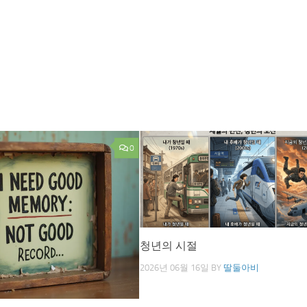
0
청년의 시절
2026년 06월 16일
BY
딸둘아비