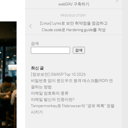
webDAV 구축하기
PREVIOUS STORY
[Linux] Lynis로 보안 취약점을 점검하고
Claude code로 Hardening guide를 작성
검색
검색
최신 글
[정보보안] OWASP Top 10 2025
비밀번호 없이 윈도우즈 원격 데스크톱(RDP) 연
결하는 방법
이메일 암호화의 종류
이메일 발신자 인증이란?
Tampermonkey로 filebrowser의 “공유 목록” 정렬
시키기