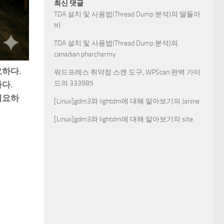
최신 댓글
TDA 설치 및 사용법(Thread Dump 분석)
의
딸둘아
비
TDA 설치 및 사용법(Thread Dump 분석)
의
canadian pharcharmy
요하다.
워드프레스 취약점 스캔 도구, WPScan 완벽 가이
드
의
333985
다.
필요하
[Linux]gdm3와 lightdm에 대해 알아보기
의
Janine
[Linux]gdm3와 lightdm에 대해 알아보기
의
site