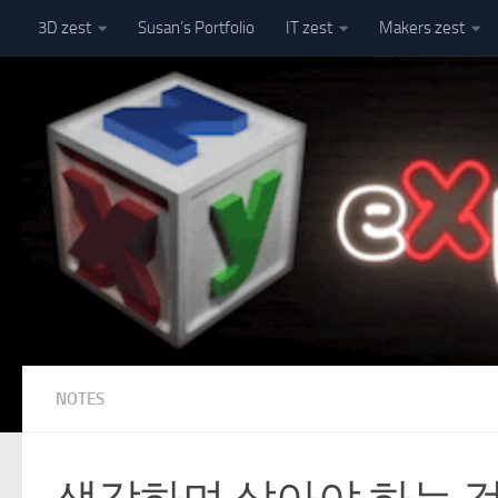
3D zest
Susan’s Portfolio
IT zest
Makers zest
Skip to content
NOTES