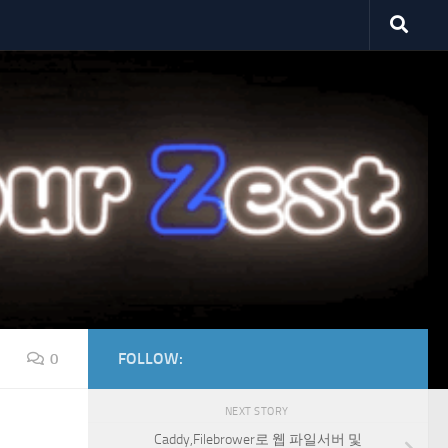
FOLLOW:
0
NEXT STORY
Caddy,Filebrower로 웹 파일서버 및