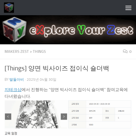
Skip to content
MAKERS ZEST > THINGS
0
[Things] 양면 빅사이즈 접이식 숄더백
BY
딸둘아비
·
2025년 04월 30일
지테크샵
에서 진행하는 “양면 빅사이즈 접이식 숄더백” 참여교육에
다녀왔습니다.