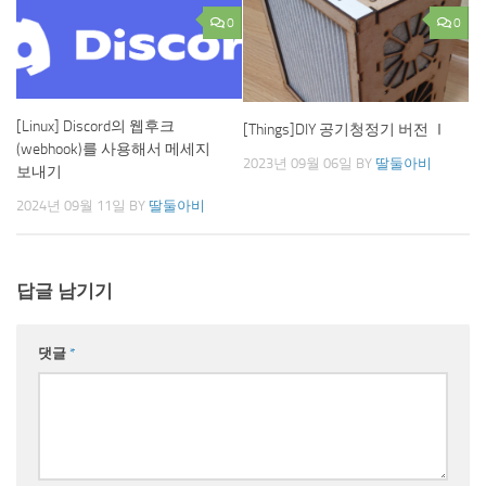
0
0
[Linux] Discord의 웹후크
[Things]DIY 공기청정기 버전 Ⅰ
(webhook)를 사용해서 메세지
2023년 09월 06일
BY
딸둘아비
보내기
2024년 09월 11일
BY
딸둘아비
답글 남기기
댓글
*