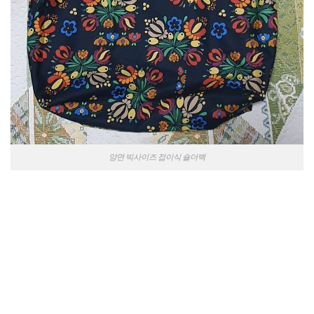
양면 빅사이즈 접이식 숄더백