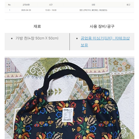
재료
사용 장비/공구
가방 천(4장 50cm X 50cm)
공업용 미싱기(JUKI) : 지테크샵
보유