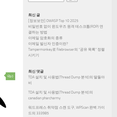
최신 글
[정보보안] OWASP Top 10 2025
비밀번호 없이 윈도우즈 원격 데스크톱(RDP) 연
결하는 방법
이메일 암호화의 종류
이메일 발신자 인증이란?
Tampermonkey로 filebrowser의 “공유 목록” 정렬
시키기
최신 댓글
0
TDA 설치 및 사용법(Thread Dump 분석)
의
딸둘아
비
TDA 설치 및 사용법(Thread Dump 분석)
의
canadian pharcharmy
워드프레스 취약점 스캔 도구, WPScan 완벽 가이
드
의
333985