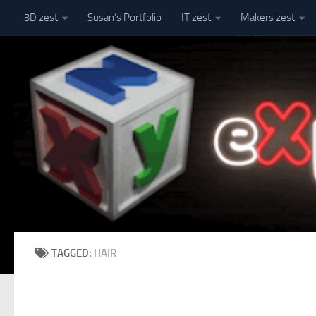
3D zest
Susan’s Portfolio
IT zest
Makers zest
Skip to content
TAGGED:
HAIR