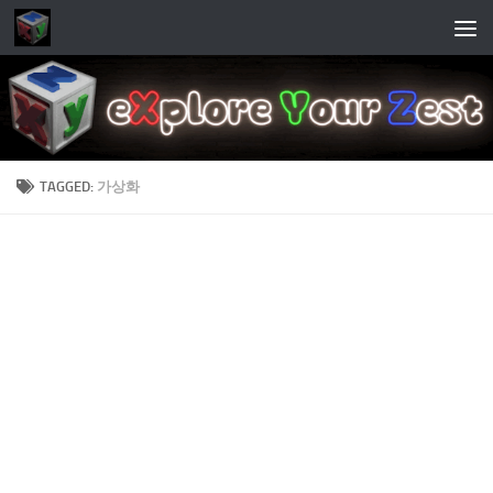
Skip to content
TAGGED:
가상화