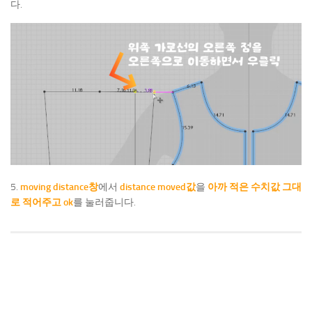
다.
5.
moving distance창
에서
distance moved값
을
아까 적은 수치값 그대
로 적어주고 ok
를 눌러줍니다.