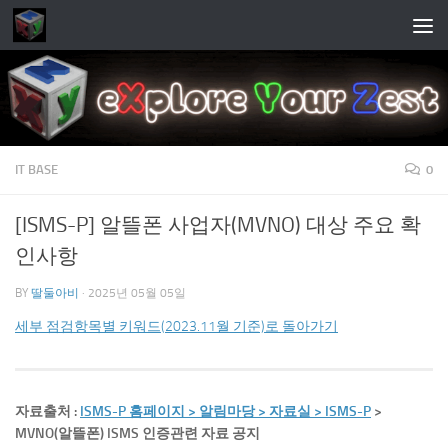
Skip to content
IT BASE
0
[ISMS-P] 알뜰폰 사업자(MVNO) 대상 주요 확
인사항
BY
딸둘아비
·
2025년 05월 05일
세부 점검항목별 키워드(2023.11월 기준)로 돌아가기
자료출처 :
ISMS-P 홈페이지 > 알림마당 > 자료실 > ISMS-P
>
MVNO(알뜰폰) ISMS 인증관련 자료 공지