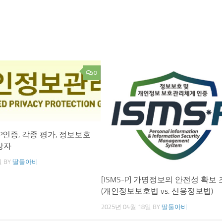
0
MS-P인증, 각종 평가, 정보보호
상자
일
BY
딸둘아비
[ISMS-P] 가명정보의 안전성 확보
(개인정보보호법 vs. 신용정보법)
2025년 04월 18일
BY
딸둘아비