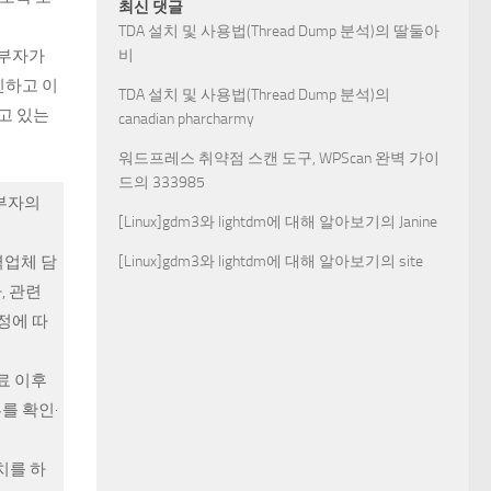
최신 댓글
TDA 설치 및 사용법(Thread Dump 분석)
의
딸둘아
비
외부자가
인하고 이
TDA 설치 및 사용법(Thread Dump 분석)
의
고 있는
canadian pharcharmy
워드프레스 취약점 스캔 도구, WPScan 완벽 가이
드
의
333985
외부자의
[Linux]gdm3와 lightdm에 대해 알아보기
의
Janine
[Linux]gdm3와 lightdm에 대해 알아보기
의
site
역업체 담
, 관련
정에 따
료 이후
를 확인·
치를 하