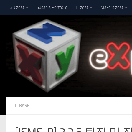
3D zest
Susan’s Portfolio
IT zest
Makers zest
Skip to content
IT BASE