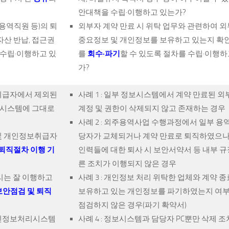
안대책을 수립·이행하고 있는가?
주용역직원 등)의 퇴
외부자 계약 만료 시 위탁 업무와 관련하여 
자산 반납, 접근권
중요정보 및 개인정보를 보유하고 있는지 확
 수립·이행하고 있
를
회수·파기
할 수 있도록 절차를 수립·이행하
가?
보취급자에서 제외된
사례 1 : 일부 정보시스템에서 계약 만료된 
리시스템에 그대로
계정 및 권한이 삭제되지 않고 존재하는 경우
사례 2 : 외주용역사업 수행과정에서 일부 용
 및 개인정보취급자
당자가 교체되거나 계약 만료로 퇴직하였으나
퇴직절차 이행 기
인력들에 대한 퇴사 시 보안서약서 등 내부 규
른 조치가 이행되지 않은 경우
관리는 잘 이행하고
사례 3 : 개인정보 처리 위탁한 업체와 계약 종
보안점검 및 퇴직
보유하고 있는 개인정보를 파기하였는지 여부
점검하지 않은 경우(파기 확약서)
 개인정보처리시스템
사례 4 : 정보시스템과 담당자 PC뿐만 삭제 조