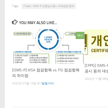
Tags:
IT zest > ISMS-P 인증심사원 > 자격검정 준비
YOU MAY ALSO LIKE...
0
[CPPG] IS
[ISMS-P] KISA 점검항목 vs. FSI 점검항목
공시 등의 대
의 차이점
2024년 11월 08
2025년 01월 13일
BY
딸둘아비