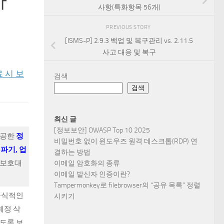
자
사항(특화항목 56개)
PREVIOUS STORY
[ISMS-P] 2.9.3 백업 및 복구관리 vs. 2.11.5
사고 대응 및 복구
료 시 보
검색
검색
최신 글
[정보보안] OWASP Top 10 2025
제공한
정
비밀번호 없이 윈도우즈 원격 데스크톱(RDP) 연
파기, 업
결하는 방법
 보호대
이메일 암호화의 종류
이메일 발신자 인증이란?
Tampermonkey로 filebrowser의 “공유 목록” 정렬
 공식적인
시키기
계정 삭
있도록 보