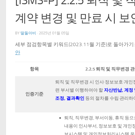
[ISMS-P] 2.2.5 퇴직 
계약 변경 및 만료 시 보
BY
딸둘아비
·
2025년 01월 05일
세부 점검항목별 키워드(2023.11월 기준)로 돌아가기
안
항목
2.2.5 퇴직 및 직무변경 
퇴직 및 직무변경 시 인사·정보보호·개인정
련 부서별 이행하여야 할
자산반납, 계정 
인증기준
조정, 결과확인
등의 절차를 수립·관리하여
퇴직, 직무변경, 부서이동, 휴직 등
내용이 인사부서, 정보보호 및 개인정
보시스템 및 개인정보처리시스템 운