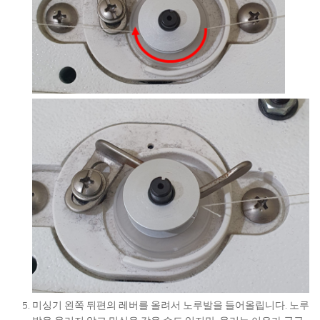
미싱기 왼쪽 뒤편의 레버를 올려서 노루발을 들어올립니다. 노루