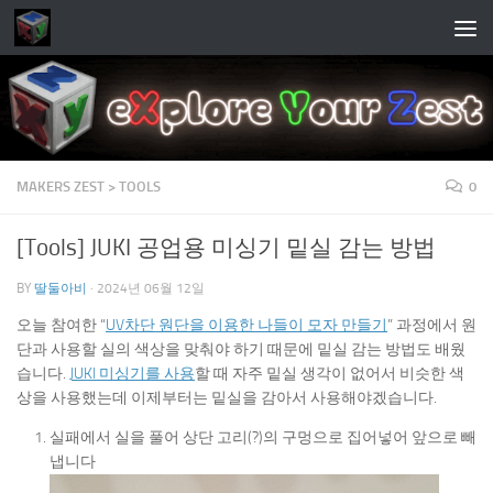
Skip to content
MAKERS ZEST > TOOLS
0
[Tools] JUKI 공업용 미싱기 밑실 감는 방법
BY
딸둘아비
·
2024년 06월 12일
오늘 참여한 “
UV차단 원단을 이용한 나들이 모자 만들기
” 과정에서 원
단과 사용할 실의 색상을 맞춰야 하기 때문에 밑실 감는 방법도 배웠
습니다.
JUKI 미싱기를 사용
할 때 자주 밑실 생각이 없어서 비슷한 색
상을 사용했는데 이제부터는 밑실을 감아서 사용해야겠습니다.
실패에서 실을 풀어 상단 고리(?)의 구멍으로 집어넣어 앞으로 빼
냅니다