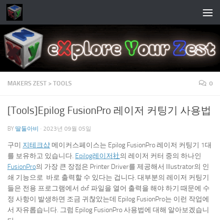
Skip to content
MAKERS ZEST > TOOLS
0
[Tools]Epilog FusionPro 레이저 커팅기 사용법
BY
딸둘아비
·
2023년 09월 05일
구미
지테크샵
메이커스페이스는 Epilog FusionPro 레이저 커팅기 1대
를 보유하고 있습니다.
Epilog레이저社
의 레이저 커터 중의 하나인
FusionPro
의 가장 큰 장점은 Printer Driver를 제공해서 Illustrator의 인
쇄 기능으로 바로 출력할 수 있다는 겁니다. 대부분의 레이저 커팅기
들은 전용 프로그램에서 dxf 파일을 열어 출력을 해야 하기 때문에 수
정 사항이 발생하면 조금 귀찮았는데 Epilog FusionPro는 이런 작업에
서 자유롭습니다. 그럼 Epilog FusionPro 사용법에 대해 알아보겠습니