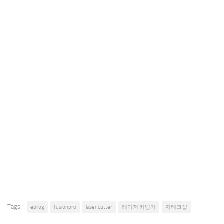
Tags:
epilog
fusionpro
laser cutter
레이저 커팅기
지테크샵