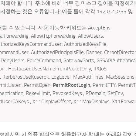
일치해야 합니다. 주소에 비해 너무 긴 마스크 길이를 지정하거
하는 것은 오류입니다. 예를 들어 각각 192.0.2.0/33 및
 수 있습니다. 사용 가능한 키워드는 AcceptEnv,
alForwarding, AllowTcpForwarding, AllowUsers,
thorizedKeysCommandUser, AuthorizedKeysFile,
mmandUser, AuthorizedPrincipalsFile, Banner, ChrootDirector
s, DenyUsers, ForceCommand, GatewayPorts, GSSAPIAuthentica
on , HostbasedUsesNameFromPacketOnly, IPQoS,
n, KerberosUseKuserok, LogLevel, MaxAuthTries, MaxSessions,
mitListen, PermitOpen,
PermitRootLogin
, PermitTTY, PermitT
ntication, RekeyLimit, RevokedKeys , RDomain, SetEnv,
edUserCAKeys , X11DisplayOffset, X11MaxDisplays, X11Forwa
ddress에서만 키 인증 방식으로 허용하고자 할 때는 아래와 같이