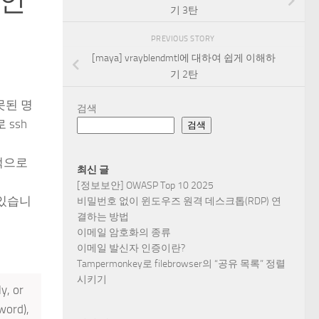
그인
기 3탄
PREVIOUS STORY
[maya] vrayblendmtl에 대하여 쉽게 이해하
기 2탄
못된 명
검색
ssh
검색
적으로
최신 글
[정보보안] OWASP Top 10 2025
수 있습니
비밀번호 없이 윈도우즈 원격 데스크톱(RDP) 연
결하는 방법
이메일 암호화의 종류
이메일 발신자 인증이란?
Tampermonkey로 filebrowser의 “공유 목록” 정렬
시키기
y, or
word),