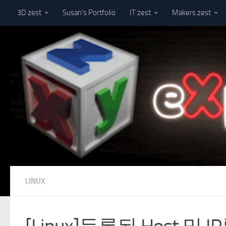
3D zest
Susan’s Portfolio
IT zest
Makers zest
Skip to content
LINUX