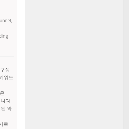
unnel,
ding
 구성
당 키워드
준은
입니다.
명된 와
추가로