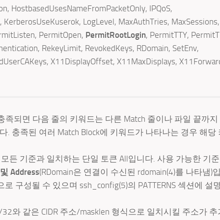
ion, HostbasedUsesNameFromPacketOnly, IPQoS,
n, KerberosUseKuserok, LogLevel, MaxAuthTries, MaxSessions,
mitListen, PermitOpen,
PermitRootLogin
, PermitTTY, PermitT
ntication, RekeyLimit, RevokedKeys, RDomain, SetEnv,
edUserCAKeys, X11DisplayOffset, X11MaxDisplays, X11Forwar
 충족되면 다음 줄의 키워드는 다른 Match 줄이나 파일 끝까지
니다. 충족된 여러 Match Block에 키워드가 나타나는 경우 해
는 모든 기준과 일치하는 단일 토큰 All입니다. 사용 가능한 기
n 및 Address
(RDomain은 연결이 수신된 rdomain(4)를 나타냄)
로 구성될 수 있으며 ssh_config(5)의 PATTERNS 섹션에 설
8::/32와 같은 CIDR 주소/masklen 형식으로 일치시킬 주소가 