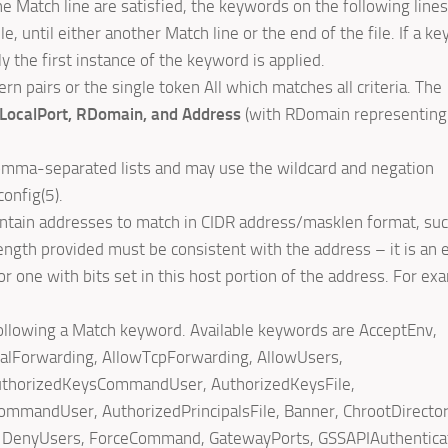
 the Match line are satisfied, the keywords on the following lines
le, until either another Match line or the end of the file. If a k
y the first instance of the keyword is applied.
n pairs or the single token All which matches all criteria. The
 LocalPort, RDomain, and Address
(with RDomain representing
comma-separated lists and may use the wildcard and negation
onfig(5).
contain addresses to match in CIDR address/masklen format, suc
gth provided must be consistent with the address – it is an e
or one with bits set in this host portion of the address. For ex
ollowing a Match keyword. Available keywords are AcceptEnv,
alForwarding, AllowTcpForwarding, AllowUsers,
thorizedKeysCommandUser, AuthorizedKeysFile,
mmandUser, AuthorizedPrincipalsFile, Banner, ChrootDirector
s, DenyUsers, ForceCommand, GatewayPorts, GSSAPIAuthentica