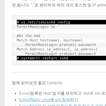
면 됩니다. “,”로 분리하여 여러 개의 호스트 및 IP add
# vi /etc/ssh/sshd_config
PermitRootLogin no

#At the end

Match Host hostname[, hostname]

    PermitRootLogin prohibit-password

Match Address ip_address[, ip_address]

    PermitRootLogin prohibit-password
# systemctl restart sshd
함께 읽어보면 좋은 Contents
[Linux]등록된 Host 및 IP를 제외하고 root의 s
[Linux]Rocky Linux에 ssh 접속하기
[Linux]SSH의 키 기반 인증으로 원격 접속과 파일