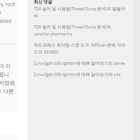
최신 댓글
y, root
TDA 설치 및 사용법(Thread Dump 분석)
의
딸둘아
e
비
sabled
TDA 설치 및 사용법(Thread Dump 분석)
의
canadian pharcharmy
워드프레스 취약점 스캔 도구, WPScan 완벽 가이
드
의
333985
[Linux]gdm3와 lightdm에 대해 알아보기
의
Janine
 더 이
화됩니
[Linux]gdm3와 lightdm에 대해 알아보기
의
site
이 지정된
. 다른