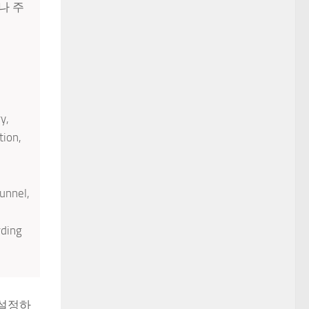
나 주
y,
tion,
unnel,
rding
 설정하