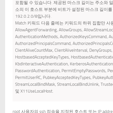
포함될 수 있습니다. 제공된 마스크 길이는 주소와 
소의 이 호스트 부분에 비트가 설정된 마스크 길이를 지정
192.0.2.0/8입니다.
Match 키워드 다음 줄에는 키워드의 하위 집합만 사용할
AllowAgentForwarding, AllowGroups, AllowStreamLoc
AuthenticationMethods, AuthorizedKeysCommand, Au
AuthorizedPrincipalsCommand, AuthorizedPrincipalsCo
ClientAliveCountMax, ClientAliveInterval, DenyGroup
HostbasedAcceptedKeyTypes, HostbasedAuthenticati
KbdInteractiveAuthentication, KerberosAuthenticatio
PasswordAuthentication, PermitEmptyPasswords, Per
PermitUserRC, PubkeyAcceptedKeyTypes, PubkeyAuthe
StreamLocalBindMask, StreamLocalBindUnlink, Trust
및 X11UseLocalHost.
root 사용자의 ssh 접속을 지정된 호스트 또는 IP a