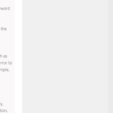
eyword
 the
h as
rror to
ample,
y,
tion,