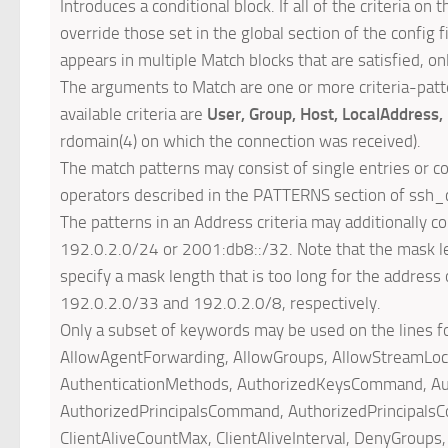
Introduces a conditional block. If all of the criteria on
override those set in the global section of the config fi
appears in multiple Match blocks that are satisfied, onl
The arguments to Match are one or more criteria-patter
available criteria are
User, Group, Host, LocalAddress,
rdomain(4) on which the connection was received).
The match patterns may consist of single entries or 
operators described in the PATTERNS section of ssh_c
The patterns in an Address criteria may additionally 
192.0.2.0/24 or 2001:db8::/32. Note that the mask len
specify a mask length that is too long for the address 
192.0.2.0/33 and 192.0.2.0/8, respectively.
Only a subset of keywords may be used on the lines f
AllowAgentForwarding, AllowGroups, AllowStreamLoc
AuthenticationMethods, AuthorizedKeysCommand, Au
AuthorizedPrincipalsCommand, AuthorizedPrincipalsCo
ClientAliveCountMax, ClientAliveInterval, DenyGroup