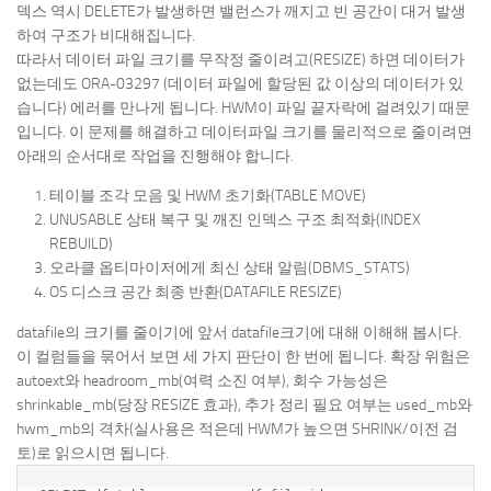
덱스 역시 DELETE가 발생하면 밸런스가 깨지고 빈 공간이 대거 발생
하여 구조가 비대해집니다.
따라서 데이터 파일 크기를 무작정 줄이려고(RESIZE) 하면 데이터가
없는데도 ORA-03297 (데이터 파일에 할당된 값 이상의 데이터가 있
습니다) 에러를 만나게 됩니다. HWM이 파일 끝자락에 걸려있기 때문
입니다. 이 문제를 해결하고 데이터파일 크기를 물리적으로 줄이려면
아래의 순서대로 작업을 진행해야 합니다.
테이블 조각 모음 및 HWM 초기화(TABLE MOVE)
UNUSABLE 상태 복구 및 깨진 인덱스 구조 최적화(INDEX
REBUILD)
오라클 옵티마이저에게 최신 상태 알림(DBMS_STATS)
OS 디스크 공간 최종 반환(DATAFILE RESIZE)
datafile의 크기를 줄이기에 앞서 datafile크기에 대해 이해해 봅시다.
이 컬럼들을 묶어서 보면 세 가지 판단이 한 번에 됩니다. 확장 위험은
autoext와 headroom_mb(여력 소진 여부), 회수 가능성은
shrinkable_mb(당장 RESIZE 효과), 추가 정리 필요 여부는 used_mb와
hwm_mb의 격차(실사용은 적은데 HWM가 높으면 SHRINK/이전 검
토)로 읽으시면 됩니다.