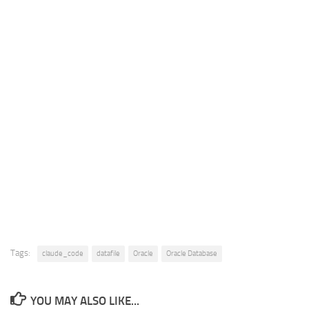
Tags:
claude_code
datafile
Oracle
Oracle Database
YOU MAY ALSO LIKE...