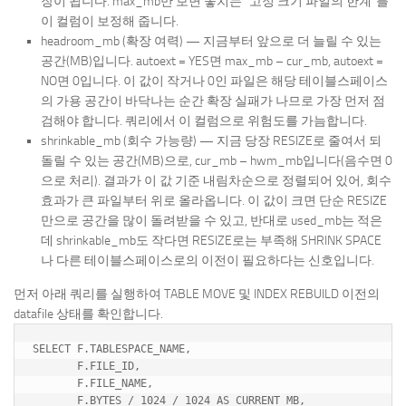
장이 됩니다. max_mb만 보면 놓치는 “고정 크기 파일의 한계”를
이 컬럼이 보정해 줍니다.
headroom_mb (확장 여력) — 지금부터 앞으로 더 늘릴 수 있는
공간(MB)입니다. autoext = YES면 max_mb – cur_mb, autoext =
NO면 0입니다. 이 값이 작거나 0인 파일은 해당 테이블스페이스
의 가용 공간이 바닥나는 순간 확장 실패가 나므로 가장 먼저 점
검해야 합니다. 쿼리에서 이 컬럼으로 위험도를 가늠합니다.
shrinkable_mb (회수 가능량) — 지금 당장 RESIZE로 줄여서 되
돌릴 수 있는 공간(MB)으로, cur_mb – hwm_mb입니다(음수면 0
으로 처리). 결과가 이 값 기준 내림차순으로 정렬되어 있어, 회수
효과가 큰 파일부터 위로 올라옵니다. 이 값이 크면 단순 RESIZE
만으로 공간을 많이 돌려받을 수 있고, 반대로 used_mb는 적은
데 shrinkable_mb도 작다면 RESIZE로는 부족해 SHRINK SPACE
나 다른 테이블스페이스로의 이전이 필요하다는 신호입니다.
먼저 아래 쿼리를 실행하여 TABLE MOVE 및 INDEX REBUILD 이전의
datafile 상태를 확인합니다.
SELECT F.TABLESPACE_NAME, 

       F.FILE_ID, 

       F.FILE_NAME,

       F.BYTES / 1024 / 1024 AS CURRENT_MB,
