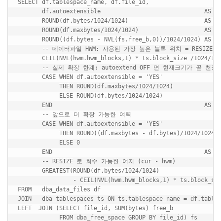
SELECT df.tablespace_name, df.file_id,

       df.autoextensible                              AS au
       ROUND(df.bytes/1024/1024)                      AS cu
       ROUND(df.maxbytes/1024/1024)                   AS ma
       ROUND((df.bytes - NVL(fs.free_b,0))/1024/1024) AS us
       -- 데이터파일 HWM: 사용된 가장 높은 블록 위치 = RESIZE 하
       CEIL(NVL(hwm.hwm_blocks,1) * ts.block_size /1024/102
       -- 실제 확장 한계: autoextend OFF 면 현재크기가 곧 천장

       CASE WHEN df.autoextensible = 'YES'

            THEN ROUND(df.maxbytes/1024/1024)

            ELSE ROUND(df.bytes/1024/1024)

       END                                            AS ef
       -- 앞으로 더 확장 가능한 여력

       CASE WHEN df.autoextensible = 'YES'

            THEN ROUND((df.maxbytes - df.bytes)/1024/1024)

            ELSE 0

       END                                            AS he
       -- RESIZE 로 회수 가능한 여지 (cur - hwm)

       GREATEST(ROUND(df.bytes/1024/1024)

                - CEIL(NVL(hwm.hwm_blocks,1) * ts.block_siz
FROM   dba_data_files df

JOIN   dba_tablespaces ts ON ts.tablespace_name = df.tables
LEFT  JOIN (SELECT file_id, SUM(bytes) free_b

            FROM dba_free_space GROUP BY file_id) fs
