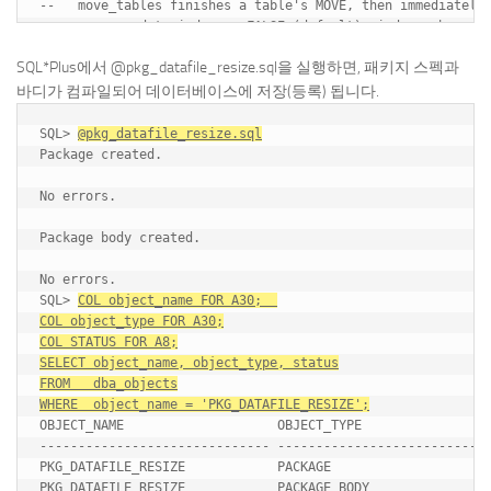
SQL*Plus에서 @pkg_datafile_resize.sql을 실행하면, 패키지 스펙과
바디가 컴파일되어 데이터베이스에 저장(등록) 됩니다.
SQL> 
@pkg_datafile_resize.sql
Package created.

No errors.

Package body created.

No errors.

SQL> 
COL object_name FOR A30;  

COL object_type FOR A30;

COL STATUS FOR A8;

SELECT object_name, object_type, status

FROM   dba_objects

WHERE  object_name = 'PKG_DATAFILE_RESIZE';
OBJECT_NAME                    OBJECT_TYPE                 
------------------------------ ----------------------------
PKG_DATAFILE_RESIZE            PACKAGE                     