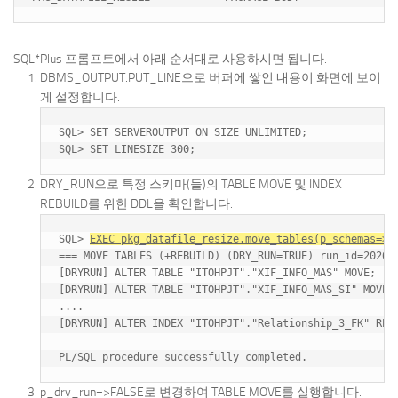
SQL*Plus 프롬프트에서 아래 순서대로 사용하시면 됩니다.
DBMS_OUTPUT.PUT_LINE으로 버퍼에 쌓인 내용이 화면에 보이
게 설정합니다.
SQL> SET SERVEROUTPUT ON SIZE UNLIMITED;

DRY_RUN으로 특정 스키마(들)의 TABLE MOVE 및 INDEX
REBUILD를 위한 DDL을 확인합니다.
SQL> 
EXEC pkg_datafile_resize.move_tables(p_schemas=>'
=== MOVE TABLES (+REBUILD) (DRY_RUN=TRUE) run_id=202606
[DRYRUN] ALTER TABLE "ITOHPJT"."XIF_INFO_MAS" MOVE;

[DRYRUN] ALTER TABLE "ITOHPJT"."XIF_INFO_MAS_SI" MOVE;

....

[DRYRUN] ALTER INDEX "ITOHPJT"."Relationship_3_FK" REBU
p_dry_run=>FALSE로 변경하여 TABLE MOVE를 실행합니다.