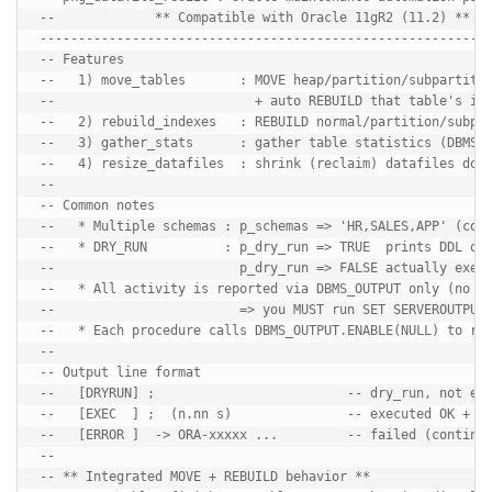
--             ** Compatible with Oracle 11gR2 (11.2) **

-----------------------------------------------------------
-- Features

--   1) move_tables       : MOVE heap/partition/subpartitio
--                          + auto REBUILD that table's ind
--   2) rebuild_indexes   : REBUILD normal/partition/subpar
--   3) gather_stats      : gather table statistics (DBMS_S
--   4) resize_datafiles  : shrink (reclaim) datafiles down
--

-- Common notes

--   * Multiple schemas : p_schemas => 'HR,SALES,APP' (comm
--   * DRY_RUN          : p_dry_run => TRUE  prints DDL onl
--                        p_dry_run => FALSE actually execu
--   * All activity is reported via DBMS_OUTPUT only (no lo
--                        => you MUST run SET SERVEROUTPUT 
--   * Each procedure calls DBMS_OUTPUT.ENABLE(NULL) to rem
--

-- Output line format

--   [DRYRUN] 
;                         -- dry_run, not exe
--   [EXEC  ] 
;  (n.nn s)               -- executed OK + el
--   [ERROR ] 
 -> ORA-xxxxx ...         -- failed (continues to next object)
--
-- ** Integrated MOVE + REBUILD behavior **
--   move_tables finishes a table's MOVE, then immediately REBUILDs that table's indexes.
--     - p_update_indexes=>FALSE (default): indexes become UNUSABLE on MOVE
--                                          -> rebuilt right after (once per table,
--                                             avoiding repeated global-index rebuilds)
--     - p_update_indexes=>TRUE           : MOVE keeps indexes via UPDATE INDEXES
--                                          -> REBUILD step is auto-skipped (not needed)
--     - DRY_RUN : MOVE is not executed, so indexes are still USABLE; the REBUILD
--                 step is printed as a "full preview". Real runs target UNUSABLE only.
--
-- ** 11gR2 compatibility notes **
--   * On 11g, table MOVE is always "offline" (table is locked).
--     - 11g does NOT support heap MOVE ONLINE (12.1+) or partition MOVE ONLINE (12.2+).
--     - Therefore move_tables never generates an ONLINE clause for MOVE.
--   * Index REBUILD ONLINE is supported on 11g EE, but BITMAP indexes cannot be
--     rebuilt ONLINE (ORA-08108).
--     - For BITMAP-type indexes the ONLINE clause is dropped automatically (offline rebuild).
--   * ONLINE REBUILD is an Enterprise Edition feature. On SE use p_online(_rebuild)=>FALSE (default).
--   * Run as SYSDBA or an account with sufficient privileges.
--
-- Recommended order
--   move_tables (integrated MOVE+REBUILD) -> gather_stats -> resize_datafiles
--------------------------------------------------------------------------------


--==============================================================================
-- [1] Package specification
--==============================================================================
CREATE OR REPLACE PACKAGE pkg_datafile_resize AS

  g_run_id VARCHAR2(30);

  -- Must be public (declared in the spec) because it is referenced inside SQL
  -- statements: TABLE(csv_to_list(...)). A body-only function raises PLS-00231.
  FUNCTION csv_to_list (p_csv IN VARCHAR2) RETURN SYS.ODCIVARCHAR2LIST;

  -- MOVE tables (normal/partition/subpartition) + REBUILD that table's indexes after MOVE
  PROCEDURE move_tables (
    p_schemas         IN VARCHAR2,                 -- 'HR,SALES'
    p_dry_run         IN BOOLEAN  DEFAULT TRUE,
    p_update_indexes  IN BOOLEAN  DEFAULT FALSE,   -- TRUE = UPDATE INDEXES on MOVE (REBUILD step skipped)
    p_tab_tablespace  IN VARCHAR2 DEFAULT NULL,    -- target TS for the table (NULL = keep current)
    p_table_like      IN VARCHAR2 DEFAULT NULL,    -- e.g. 'T\_%' (name filter)
    p_rebuild_indexes IN BOOLEAN  DEFAULT TRUE,    -- whether to REBUILD indexes after MOVE
    p_online_rebuild  IN BOOLEAN  DEFAULT FALSE,   -- ONLINE rebuild (EE only, excludes BITMAP)
    p_idx_tablespace  IN VARCHAR2 DEFAULT NULL     -- target TS for rebuilt indexes (NULL = keep current)
  );

  -- Standalone index REBUILD (normal/partition/subpartition)
  --   Even with p_online=>TRUE, BITMAP-type indexes are rebuilt offline (11g/all-version limit)
  PROCEDURE rebuild_indexes (
    p_schemas       IN VARCHAR2,
    p_dry_run       IN BOOLEAN  DEFAULT TRUE,
    p_online        IN BOOLEAN  DEFAULT FALSE,  -- offline by default. ONLINE is EE only (p_online=>TRUE)
    p_only_unusable IN BOOLEAN  DEFAULT FALSE,  -- TRUE = only UNUSABLE indexes
    p_idx_tablespace IN VARCHAR2 DEFAULT NULL   -- target TS for rebuilt indexes (NULL = keep current)
  );

  -- Gather statistics
  PROCEDURE gather_stats (
    p_schemas    IN VARCHAR2,
    p_dry_run    IN BOOLEAN  DEFAULT TRUE,
    p_degree     IN NUMBER   DEFAULT NULL,    -- NULL = AUTO_DEGREE
    p_table_like IN VARCHAR2 DEFAULT NULL
  );

  -- Shrink (reclaim) datafiles via RESIZE
  PROCEDURE resize_datafiles (
    p_dry_run     IN BOOLEAN  DEFAULT TRUE,
    p_tablespaces IN VARCHAR2 DEFAULT NULL,   -- NULL = all TS, comma separated allowed
    p_margin_mb   IN NUMBER   DEFAULT 100,    -- free MB kept above HWM
    p_min_free_mb IN NUMBER   DEFAULT 50      -- only resize if savings >= this value
  );

END pkg_datafile_resize;
/

SHOW ERRORS PACKAGE pkg_datafile_resize


--==============================================================================
-- [2] Package body
--==============================================================================
CREATE OR REPLACE PACKAGE BODY pkg_datafile_resize AS

  ----------------------------------------------------------------------------
  -- Split a comma string into a collection (upper/trim). SYS.ODCIVARCHAR2LIST is OK on 11g
  ----------------------------------------------------------------------------
  FUNCTION csv_to_list (p_csv IN VARCHAR2) RETURN SYS.ODCIVARCHAR2LIST IS
    v_list SYS.ODCIVARCHAR2LIST := SYS.ODCIVARCHAR2LIST();
  BEGIN
    FOR r IN (
      SELECT TRIM(UPPER(REGEXP_SUBSTR(p_csv, '[^,]+', 1, LEVEL))) tok
      FROM dual
      CONNECT BY REGEXP_SUBSTR(p_csv, '[^,]+', 1, LEVEL) IS NOT NULL
    ) LOOP
      IF r.tok IS NOT NULL THEN
        v_list.EXTEND;
        v_list(v_list.COUNT) := r.tok;
      END IF;
    END LOOP;
    RETURN v_list;
  END csv_to_list;

  ----------------------------------------------------------------------------
  -- Execute DDL or print it (DRY_RUN). DBMS_OUTPUT only + CONTINUE on exception
  ----------------------------------------------------------------------------
  PROCEDURE log_and_exec (
    p_sql IN VARCHAR2, p_dry_run IN BOOLEAN
  ) IS
    v_start NUMBER := DBMS_UTILITY.GET_TIME;
  BEGIN
    IF p_dry_run THEN
      DBMS_OUTPUT.PUT_LINE('[DRYRUN] ' || p_sql || ';');
    ELSE
      EXECUTE IMMEDIATE p_sql;
      DBMS_OUTPUT.PUT_LINE('[EXEC  ] ' || p_sql || ';  (' ||
                           TO_CHAR((DBMS_UTILITY.GET_TIME - v_start) / 100, 'FM990.00') || ' s)');
    END IF;
  EXCEPTION
    WHEN OTHERS THEN
      DBMS_OUTPUT.PUT_LINE('[ERROR ] ' || p_sql || ' -> ' || SQLERRM);
  END log_and_exec;

  ----------------------------------------------------------------------------
  -- [internal helper] REBUILD all indexes of a single table (normal/partition/subpartition)
  --   * Assumption: index owner = table owner (typical). Indexes are found by table.
  --   * BITMAP-type cannot go ONLINE (ORA-08108) -> ONLINE is dropped automatically
  ----------------------------------------------------------------------------
  PROCEDURE rebuild_idx_for_table (
    p_tab_owner     IN VARCHAR2,
    p_tab_name      IN VARCHAR2,
    p_dry_run       IN BOOLEAN,
    p_online        IN BOOLEAN,
    p_only_unusable IN BOOLEAN,
    p_idx_tablespace IN VARCHAR2
  ) IS
    v_sql    VARCHAR2(4000);
    v_ts     VARCHAR2(200) := CASE WHEN p_idx_tablespace IS NOT NULL
                                   THEN ' TABLESPACE "' || UPPER(p_idx_tablespace) || '"' ELSE '' END;
    v_online VARCHAR2(10);
    v_subcnt NUMBER;
  BEGIN
    FOR i IN (
      SELECT owner, index_name, partitioned, status, index_type
      FROM   dba_indexes
      WHERE  table_owner = p_tab_owner
      AND    table_name  = p_tab_name
      AND    index_type IN ('NORMAL','NORMAL/REV','BITMAP',
                            'FUNCTION-BASED NORMAL','FUNCTION-BASED BITMAP')
      AND    index_name NOT LIKE 'BIN$%'
      ORDER  BY owner, ind