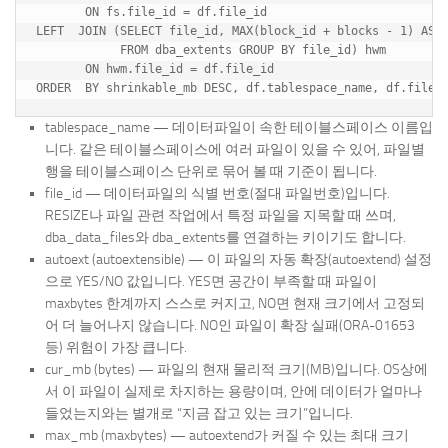
       ON fs.file_id = df.file_id

LEFT  JOIN (SELECT file_id, MAX(block_id + blocks - 1) AS h
            FROM dba_extents GROUP BY file_id) hwm

       ON hwm.file_id = df.file_id

tablespace_name — 데이터파일이 속한 테이블스페이스 이름입
니다. 같은 테이블스페이스에 여러 파일이 있을 수 있어, 파일별
행을 테이블스페이스 단위로 묶어 볼 때 기준이 됩니다.
file_id — 데이터파일의 식별 번호(절대 파일번호)입니다.
RESIZE나 파일 관련 작업에서 특정 파일을 지목할 때 쓰며,
dba_data_files와 dba_extents를 연결하는 키이기도 합니다.
autoext (autoextensible) — 이 파일의 자동 확장(autoextend) 설정
으로 YES/NO 값입니다. YES면 공간이 부족할 때 파일이
maxbytes 한계까지 스스로 커지고, NO면 현재 크기에서 고정되
어 더 늘어나지 않습니다. NO인 파일이 확장 실패(ORA-01653
등) 위험이 가장 큽니다.
cur_mb (bytes) — 파일의 현재 물리적 크기(MB)입니다. OS상에
서 이 파일이 실제로 차지하는 용량이며, 안에 데이터가 얼마나
들었는지와는 별개로 “지금 잡고 있는 크기”입니다.
max_mb (maxbytes) — autoextend가 커질 수 있는 최대 크기