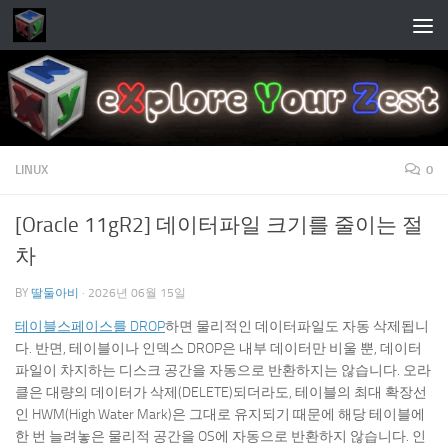
Skip to content
LINUX
0
[Oracle 11gR2] 데이터파일 크기를 줄이는 절
차
BY
딸둘아비
·
2026년 06월 15일
테이블스페이스를 DROP
하면 물리적인 데이터파일도 자동 삭제됩니
다. 반면, 테이블이나 인덱스 DROP은 내부 데이터만 비울 뿐, 데이터
파일이 차지하는 디스크 공간을 자동으로 반환하지는 않습니다. 오라
클은 대량의 데이터가 삭제(DELETE)되더라도, 테이블의 최대 확장선
인 HWM(High Water Mark)은 그대로 유지되기 때문에 해당 테이블에
한 번 늘려놓은 물리적 공간을 OS에 자동으로 반환하지 않습니다. 인