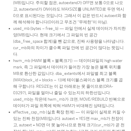
(MB)입니다. 주의할 점은, autoextend가 OFF면 보통 0으로 나오
고, autoextend가 ON이라도 MAXSIZE를 UNLIMITED로 두면 역시
0으로 표시된다는 것입니다. 그래서 이 값은 반드시 autoext와 함
께 해석해야 합니다(0이라고 무조건 “무제한”이 아님).
used_mb (bytes – free_b) — 파일 안에서 실제 데이터가 차지한
양(MB)입니다. 현재 크기에서 그 파일의 빈 공간
(dba_free_space 합계)을 뺀 값으로, 진짜 사용량을 나타냅니다.
cur_mb와의 차이가 클수록 파일 안에 빈 공간이 많다는 뜻입니
다.
hwm_mb (HWM 블록 × 블록크기) — 데이터파일의 high water
mark, 즉 그 파일에서 데이터가 들어찬 가장 높은 블록 위치를
MB로 환산한 값입니다. dba_extents에서 파일별 최고 블록
(MAX(block_id + blocks – 1))에 테이블스페이스 블록 크기를 곱
해 구합니다. RESIZE는 이 값 아래로는 못 줄이므로(ORA-
03297), 파일을 얼마나 줄일 수 있는지의 하한선입니다.
used_mb는 작은데 hwm_mb가 크면, MOVE/REBUILD 반복으로
데이터가 파일 위쪽에 박혀 HWM가 비대해진 상태입니다.
effective_cap_mb (실효 확장 한계) — 이 파일이 실제로 커질 수
있는 진짜 천장(MB)입니다. autoext = YES면 max_mb가 천장이
고, autoext = NO면 더 못 늘어나므로 현재 크기(cur_mb)가 곧 천