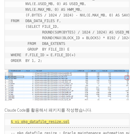
       NVL(E.USED_MB, 0) AS USED_MB,

       NVL(E.MAX_MB, 0) AS HWM_MB,

       (F.BYTES / 1024 / 1024) - NVL(E.MAX_MB, 0) AS SAVING
FROM   DBA_DATA_FILES F,

       (SELECT FILE_ID, 

               ROUND(SUM(BYTES) / 1024 / 1024) AS USED_MB, 
               ROUND(MAX(BLOCK_ID + BLOCKS) * 8192 / 1024 /
        FROM   DBA_EXTENTS

        GROUP  BY FILE_ID) E

WHERE  F.FILE_ID = E.FILE_ID(+)

Claude Code를 활용해서 패키지를 작성했습니다.
$ vi pkg_datafile_resize.sql
-----------------------------------------------------------
-- pkg_datafile_resize : Oracle maintenance automation pack