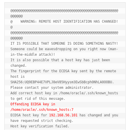
@@@@@@@@@@@@@@@@@@@@@@@@@@@@@@@@@@@@@@@@@@@@@@@@@@@@@
@@@@@@

@    WARNING: REMOTE HOST IDENTIFICATION HAS CHANGED!     
@

@@@@@@@@@@@@@@@@@@@@@@@@@@@@@@@@@@@@@@@@@@@@@@@@@@@@@
@@@@@@

IT IS POSSIBLE THAT SOMEONE IS DOING SOMETHING NASTY!

Someone could be eavesdropping on you right now (man-
in-the-middle attack)!

It is also possible that a host key has just been 
changed.

The fingerprint for the ECDSA key sent by the remote 
host is

SHA256:UQ9EBP44E7VPLJ8eV85Hyysm3EwSbBcph0NhLA0OOBU.

Please contact your system administrator.

Add correct host key in /home/oracle/.ssh/known_hosts 
Offending ECDSA key in 
/home/oracle/.ssh/known_hosts:7
ECDSA host key for 
192.168.56.101
 has changed and you 
have requested strict checking.

Host key verification failed.
