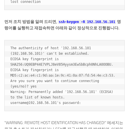
먼저 조치 방법을 알려 드리면,
명
ssh-keygen -R 192.168.56.101
령어를 실행하고 재접속하면 아래와 같이 정상적으로 진행됩니다.
The authenticity of host '192.168.56.101 
(192.168.56.101)' can't be established.

ECDSA key fingerprint is 
SHA256:UQ9EBP44E7VPLJ8eV85Hyysm3EwSbBcph0NhLA0OOBU.

ECDSA key fingerprint is 
MD5:c2:ac:e4:c1:9d:aa:1e:9c:41:0a:07:fd:54:4e:c3:53.

Are you sure you want to continue connecting 
(yes/no)? yes

Warning: Permanently added '192.168.56.101' (ECDSA) 
to the list of known hosts.

“WARNING: REMOTE HOST IDENTIFICATION HAS CHANGED!” 메세지는