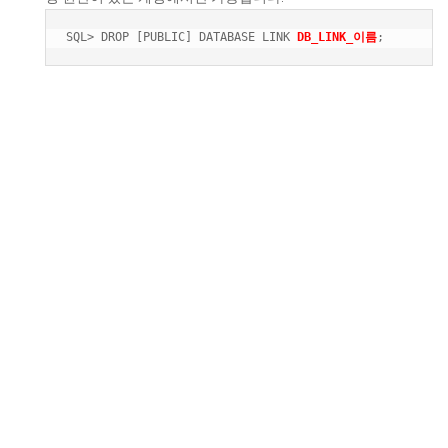
SQL> DROP [PUBLIC] DATABASE LINK 
DB_LINK_이름