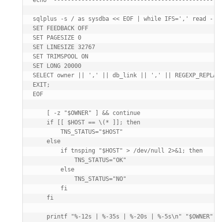
echo "-------------------------------------------------
sqlplus -s / as sysdba << EOF | while IFS=',' read -r O
SET FEEDBACK OFF

SET PAGESIZE 0

SET LINESIZE 32767

SET TRIMSPOOL ON

SET LONG 20000

SELECT owner || ',' || db_link || ',' || REGEXP_REPLACE
EXIT;

EOF

    [ -z "$OWNER" ] && continue

    if [[ $HOST == \(* ]]; then

        TNS_STATUS="$HOST"

    else

        if tnsping "$HOST" > /dev/null 2>&1; then

            TNS_STATUS="OK"

        else

            TNS_STATUS="NO"

        fi

    fi

    printf "%-12s | %-35s | %-20s | %-5s\n" "$OWNER" "$