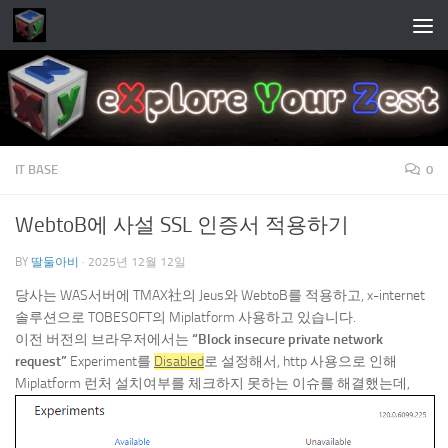
Skip to content
IT BASE
0
WebtoB에 사설 SSL 인증서 적용하기
BY
딸둘아비
·
2025년 12월 12일
당사는 WAS서버에 TMAX社의 Jeus와 WebtoB를 적용하고, x-internet
솔루션으로 TOBESOFT의 Miplatform 사용하고 있습니다.
이전 버전의 브라우저에서는
“Block insecure private network
request”
Experiment를
Disabled
로 설정해서, http 사용으로 인해
Miplatform 런처 설치여부를 체크하지 못하는 이슈를 해결했는데,