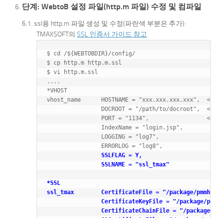
단계: WebtoB 설정 파일(http.m 파일) 수정 및 컴파일
ssl용 http.m 파일 생성 및 수정(파란색 부분은 추가):
TMAXSOFT의
SSL 인증서 가이드 참고
$ cd /${WEBTOBDIR}/config/

$ cp http.m http.m.ssl

$ vi http.m.ssl

....

*VHOST

vhost_name      HOSTNAME = "xxx.xxx.xxx.xxx",  <
                DOCROOT = "/path/to/docroot",
                PORT = "1134",              
                IndexName = "login.jsp",

                LOGGING = "log7",

                ERRORLOG = "log8",

SSLFLAG = Y,

                SSLNAME = "ssl_tmax"

*SSL

ssl_tmax        CertificateFile = "/package/pmmhad
                CertificateKeyFile = "/package/pmm
                CertificateChainFile = "/package/p