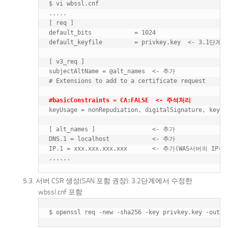
$ vi wbssl.cnf

.....

[ req ]

default_bits            = 1024

default_keyfile         = privkey.key  <- 3
[ v3_req ]

subjectAltName = @alt_names  <- 추가

# Extensions to add to a certificate request

#basicConstraints = CA:FALSE  <- 주석처리
keyUsage = nonRepudiation, digitalSignature, keyEnc
[ alt_names ]                <- 추가

DNS.1 = localhost            <- 추가

IP.1 = xxx.xxx.xxx.xxx       <- 추가(WAS서버의 IP주소
서버 CSR 생성(SAN 포함 권장): 3.2단계에서 수정한
wbssl.cnf 포함