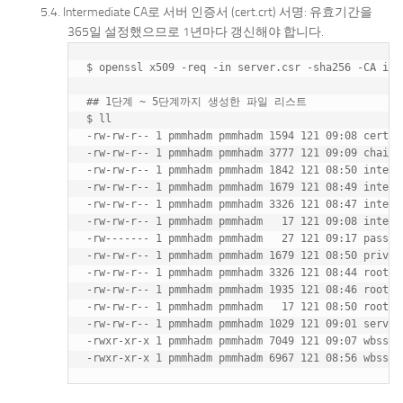
Intermediate CA로 서버 인증서 (cert.crt) 서명: 유효기간을
365일 설정했으므로 1년마다 갱신해야 합니다.
$ openssl x509 -req -in server.csr -sha256 -CA int
## 1단계 ~ 5단계까지 생성한 파일 리스트

$ ll

-rw-rw-r-- 1 pmmhadm pmmhadm 1594 121 09:08 cert.cr
-rw-rw-r-- 1 pmmhadm pmmhadm 3777 121 09:09 chain.c
-rw-rw-r-- 1 pmmhadm pmmhadm 1842 121 08:50 interme
-rw-rw-r-- 1 pmmhadm pmmhadm 1679 121 08:49 interme
-rw-rw-r-- 1 pmmhadm pmmhadm 3326 121 08:47 interme
-rw-rw-r-- 1 pmmhadm pmmhadm   17 121 09:08 interme
-rw------- 1 pmmhadm pmmhadm   27 121 09:17 passwd

-rw-rw-r-- 1 pmmhadm pmmhadm 1679 121 08:50 privkey
-rw-rw-r-- 1 pmmhadm pmmhadm 3326 121 08:44 root_ca
-rw-rw-r-- 1 pmmhadm pmmhadm 1935 121 08:46 rootca.
-rw-rw-r-- 1 pmmhadm pmmhadm   17 121 08:50 rootca.
-rw-rw-r-- 1 pmmhadm pmmhadm 1029 121 09:01 server.
-rwxr-xr-x 1 pmmhadm pmmhadm 7049 121 09:07 wbssl.c