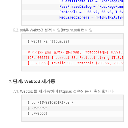
                CACertificateFile = "/package/pmmh
                PassPhraseDialog = "/package/pmmha
                Protocols = "-SSLv2,-SSLv3,-TLSv1,
                RequiredCiphers = "HIGH:!RSA:!SHA1
ssl용 WebtoB 설정 파일(http.m.ssl) 컴파일
$ wscfl -i http.m.ssl

※ 아래와 같은 오류가 발생하면, Protocols에서 TLSv1.3
[CFL-00557] Incorrect SSL Protocol string (TLSv1.3
[CFL-00558] Invalid SSL Protocols (-SSLv2, -SSLv3,
단계: WebtoB 재가동
WebtoB를 재가동하여 https로 접속되는지 확인합니다.
$ cd /${WEBTOBDIR}/bin/

$ ./wsdown
