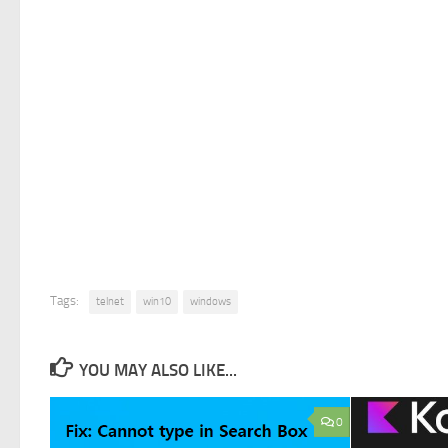
Tags:
telnet
win10
windows
YOU MAY ALSO LIKE...
0