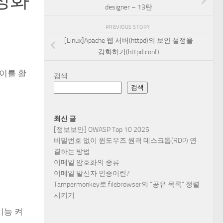
활성화
designer – 13탄
PREVIOUS STORY
[Linux]Apache 웹 서버(httpd)의 보안 설정을
강화하기(httpd.conf)
 이를 활
검색
검색
최신 글
[정보보안] OWASP Top 10 2025
비밀번호 없이 윈도우즈 원격 데스크톱(RDP) 연
결하는 방법
이메일 암호화의 종류
이메일 발신자 인증이란?
Tampermonkey로 filebrowser의 “공유 목록” 정렬
시키기
기능 켜