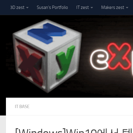
3D zest
Susan’s Portfolio
IT zest
Makers zest
Skip to content
IT BASE