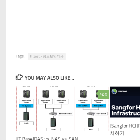
Tags:
IT zest > 정보보안기사
YOU MAY ALSO LIKE...
0
[Sangfor HCI
치하기
[IT Base]DAS vs. NAS vs. SAN