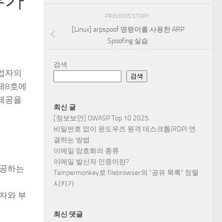
부가
PREVIOUS STORY
[Linux] arpspoof 명령어를 사용한 ARP
Spoofing 실습
검색
업자의
검색
제8호에
제공을
최신 글
[정보보안] OWASP Top 10 2025
비밀번호 없이 윈도우즈 원격 데스크톱(RDP) 연
결하는 방법
이메일 암호화의 종류
이메일 발신자 인증이란?
제공하는
Tampermonkey로 filebrowser의 “공유 목록” 정렬
시키기
자와 부
최신 댓글