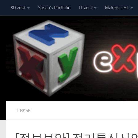
3D zest
Susan’s Portfolio
IT zest
Makers zest
Skip to content
IT BASE