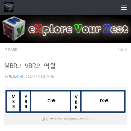
Skip to content
IT BASE
0
MBR과 VBR의 역할
BY
딸둘아비
·
2024년 03월 04일
출처: https://dal-seung.tistory.com/69