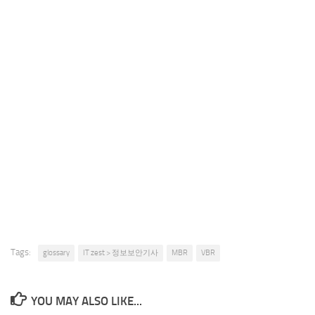
Tags:
glossary
IT zest > 정보보안기사
MBR
VBR
YOU MAY ALSO LIKE...