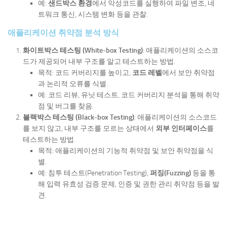
예:
샌드박스 환경
에서 악성코드를 실행하여 파일 변조, 네
트워크 통신, 시스템 변화 등을 관찰.
애플리케이션 취약점 분석 방식
화이트박스 테스팅 (White-box Testing)
: 애플리케이션의 소스코
드가 제공되어 내부 구조를 알고 테스트하는 방법.
목적: 코드 커버리지를 높이고,
코드 레벨
에서 보안 취약점
과 논리적 오류를 식별.
예: 코드 리뷰, 유닛 테스트, 코드 커버리지 분석을 통해 취약
점 및 버그를 찾음.
블랙박스 테스팅 (Black-box Testing)
: 애플리케이션의 소스코드
를 보지 않고, 내부 구조를 모르는 상태에서
외부 인터페이스
를
테스트하는 방법.
목적: 애플리케이션의 기능적 취약점 및 보안 취약점을 식
별.
예: 침투 테스트(Penetration Testing),
퍼징(Fuzzing)
등을 통
해 입력 유효성 검증 문제, 인증 및 권한 관리 취약점 등을 발
견.