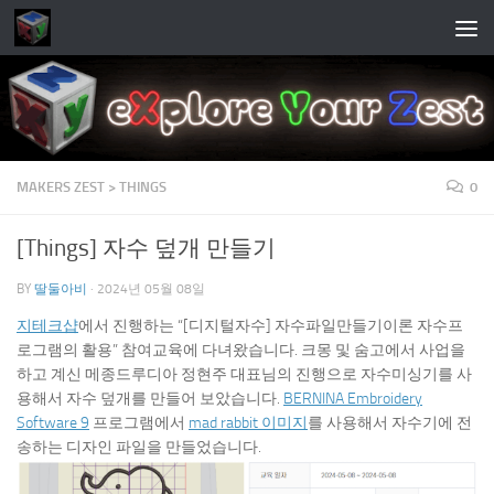
Skip to content
MAKERS ZEST > THINGS
0
[Things] 자수 덮개 만들기
BY
딸둘아비
·
2024년 05월 08일
지테크샵
에서 진행하는 “[디지털자수] 자수파일만들기이론 자수프
로그램의 활용” 참여교육에 다녀왔습니다. 크몽 및 숨고에서 사업을
하고 계신 메종드루디아 정현주 대표님의 진행으로 자수미싱기를 사
용해서 자수 덮개를 만들어 보았습니다.
BERNINA Embroidery
Software 9
프로그램에서
mad rabbit 이미지
를 사용해서 자수기에 전
송하는 디자인 파일을 만들었습니다.