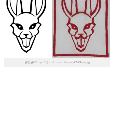
원본 출처: https://clipart-library.com/images/8Tz89ayXc.jpg