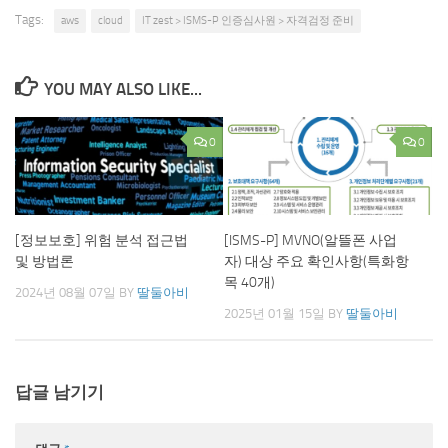
Tags:
aws
cloud
IT zest > ISMS-P 인증심사원 > 자격검정 준비
YOU MAY ALSO LIKE...
0
0
[정보보호] 위험 분석 접근법
[ISMS-P] MVNO(알뜰폰 사업
및 방법론
자) 대상 주요 확인사항(특화항
목 40개)
2024년 08월 07일
BY
딸둘아비
2025년 01월 15일
BY
딸둘아비
답글 남기기