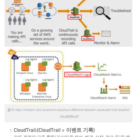
출처: https://medium.com/awesome-cloud/aws-difference-between-cloudwatch-and-cloudtrail-
16a486f8bc95
CloudTrail:(CloudTrail > 이벤트 기록)