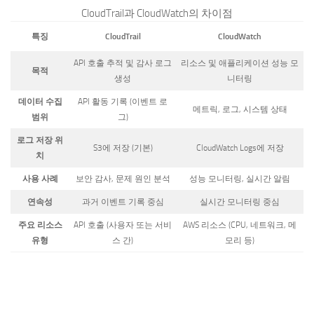
CloudTrail과 CloudWatch의 차이점
특징
CloudTrail
CloudWatch
API 호출 추적 및 감사 로그
리소스 및 애플리케이션 성능 모
목적
생성
니터링
데이터 수집
API 활동 기록 (이벤트 로
메트릭, 로그, 시스템 상태
범위
그)
로그 저장 위
S3에 저장 (기본)
CloudWatch Logs에 저장
치
사용 사례
보안 감사, 문제 원인 분석
성능 모니터링, 실시간 알림
연속성
과거 이벤트 기록 중심
실시간 모니터링 중심
주요 리소스
API 호출 (사용자 또는 서비
AWS 리소스 (CPU, 네트워크, 메
유형
스 간)
모리 등)