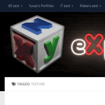
3D zest
Susan’s Portfolio
IT zest
Makers zest
Skip to content
TAGGED:
TEXTURE