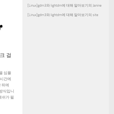
[Linux]gdm3와 lightdm에 대해 알아보기
의
Janine
[Linux]gdm3와 lightdm에 대해 알아보기
의
site
이크 걸
을 심플
전시간에
만 뒤에
는 방식입니
메쉬가 필