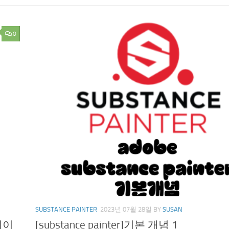
0
SUBSTANCE PAINTER
2023년 07월 28일
BY
SUSAN
 베이
[substance painter]기본 개념 1