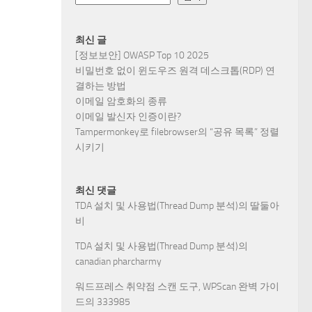
최신 글
[정보보안] OWASP Top 10 2025
비밀번호 없이 윈도우즈 원격 데스크톱(RDP) 연
결하는 방법
이메일 암호화의 종류
이메일 발신자 인증이란?
Tampermonkey로 filebrowser의 “공유 목록” 정렬
시키기
최신 댓글
TDA 설치 및 사용법(Thread Dump 분석)
의
딸둘아
비
TDA 설치 및 사용법(Thread Dump 분석)
의
canadian pharcharmy
워드프레스 취약점 스캔 도구, WPScan 완벽 가이
드
의
333985