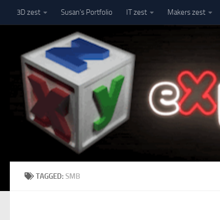
3D zest
Susan’s Portfolio
IT zest
Makers zest
Skip to content
TAGGED:
SMB