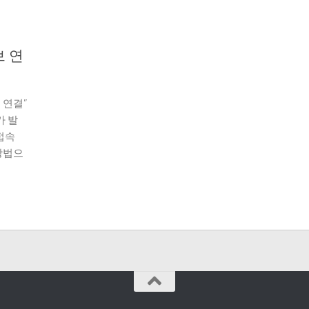
브 연
 연결”
가 발
접속
방법으