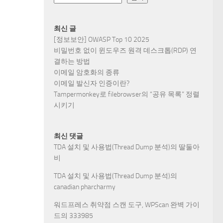
최신 글
[정보보안] OWASP Top 10 2025
비밀번호 없이 윈도우즈 원격 데스크톱(RDP) 연
결하는 방법
이메일 암호화의 종류
이메일 발신자 인증이란?
Tampermonkey로 filebrowser의 “공유 목록” 정렬
시키기
최신 댓글
TDA 설치 및 사용법(Thread Dump 분석)
의
딸둘아
비
TDA 설치 및 사용법(Thread Dump 분석)
의
canadian pharcharmy
워드프레스 취약점 스캔 도구, WPScan 완벽 가이
드
의
333985