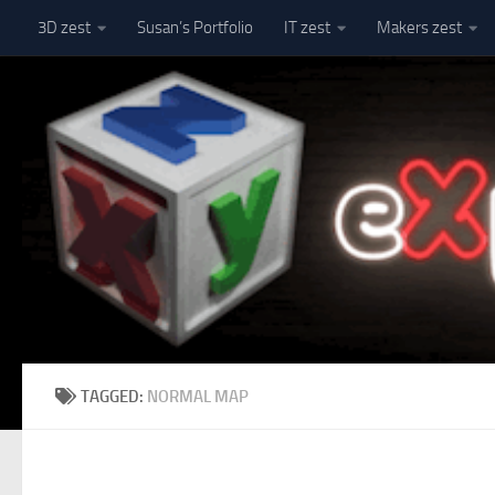
3D zest
Susan’s Portfolio
IT zest
Makers zest
Skip to content
TAGGED:
NORMAL MAP