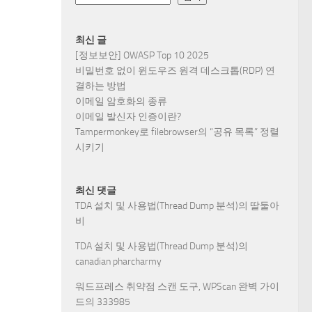
최신 글
[정보보안] OWASP Top 10 2025
비밀번호 없이 윈도우즈 원격 데스크톱(RDP) 연
결하는 방법
이메일 암호화의 종류
이메일 발신자 인증이란?
Tampermonkey로 filebrowser의 “공유 목록” 정렬
시키기
최신 댓글
TDA 설치 및 사용법(Thread Dump 분석)
의
딸둘아
비
TDA 설치 및 사용법(Thread Dump 분석)
의
canadian pharcharmy
워드프레스 취약점 스캔 도구, WPScan 완벽 가이
드
의
333985