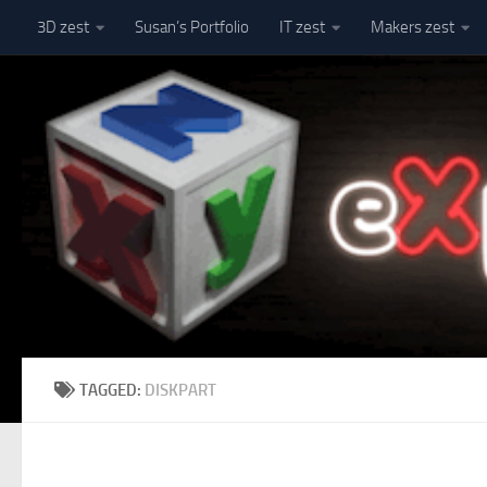
3D zest
Susan’s Portfolio
IT zest
Makers zest
Skip to content
TAGGED:
DISKPART