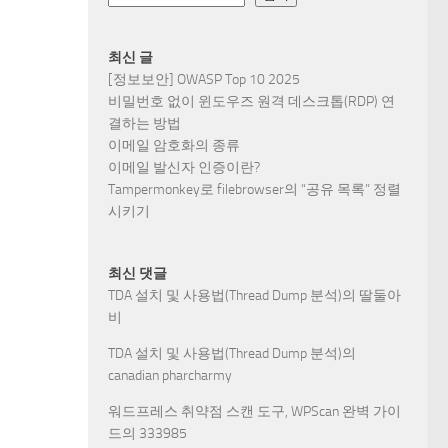
최신 글
[정보보안] OWASP Top 10 2025
비밀번호 없이 윈도우즈 원격 데스크톱(RDP) 연
결하는 방법
이메일 암호화의 종류
이메일 발신자 인증이란?
Tampermonkey로 filebrowser의 “공유 목록” 정렬
시키기
최신 댓글
TDA 설치 및 사용법(Thread Dump 분석)
의
딸둘아
비
TDA 설치 및 사용법(Thread Dump 분석)
의
canadian pharcharmy
워드프레스 취약점 스캔 도구, WPScan 완벽 가이
드
의
333985