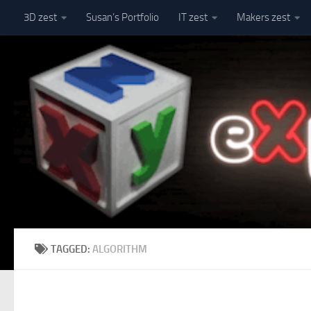
3D zest
Susan’s Portfolio
IT zest
Makers zest
Skip to content
TAGGED:
ALGORITHM