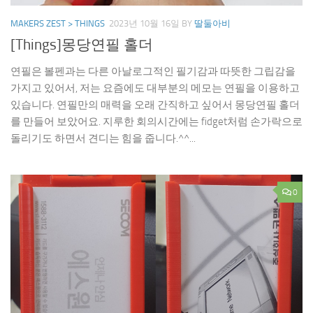
MAKERS ZEST > THINGS
2023년 10월 16일
BY
딸둘아비
[Things]몽당연필 홀더
연필은 볼펜과는 다른 아날로그적인 필기감과 따뜻한 그립감을
가지고 있어서, 저는 요즘에도 대부분의 메모는 연필을 이용하고
있습니다. 연필만의 매력을 오래 간직하고 싶어서 몽당연필 홀더
를 만들어 보았어요. 지루한 회의시간에는 fidget처럼 손가락으로
돌리기도 하면서 견디는 힘을 줍니다.^^...
0