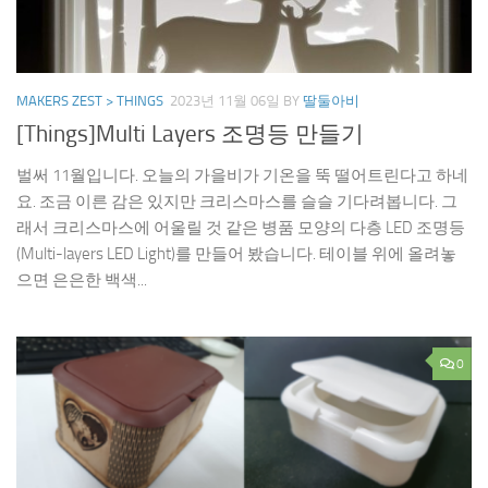
MAKERS ZEST > THINGS
2023년 11월 06일
BY
딸둘아비
[Things]Multi Layers 조명등 만들기
벌써 11월입니다. 오늘의 가을비가 기온을 뚝 떨어트린다고 하네
요. 조금 이른 감은 있지만 크리스마스를 슬슬 기다려봅니다. 그
래서 크리스마스에 어울릴 것 같은 병품 모양의 다층 LED 조명등
(Multi-layers LED Light)를 만들어 봤습니다. 테이블 위에 올려놓
으면 은은한 백색...
0