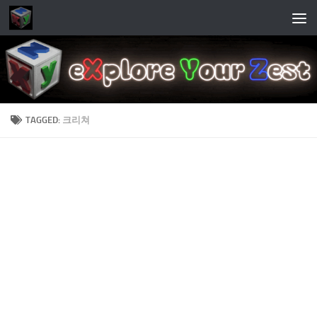
Skip to content
TAGGED:
크리쳐