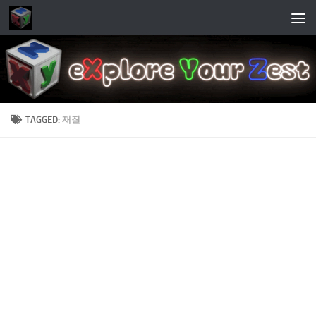
Skip to content
TAGGED:
재질