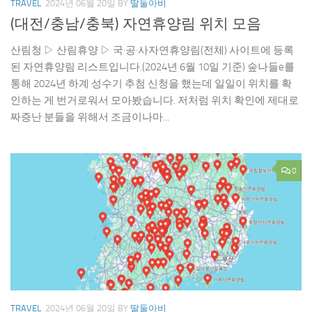
TRAVEL
2024년 06월 20일
BY
딸둘아비
(대전/충남/충북) 자연휴양림 위치 모음
산림청 ▷ 산림휴양 ▷ 국·공·사자연휴양림(전체) 사이트에 등록
된 자연휴양림 리스트입니다.(2024년 6월 10일 기준) 숲나들e를
통해 2024년 하계 성수기 추첨 신청을 했는데 일일이 위치를 확
인하는 게 번거로워서 모아봤습니다. 저처럼 위치 확인에 제대로
짜증난 분들을 위해서 조금이나마...
0
TRAVEL
2024년 06월 20일
BY
딸둘아비