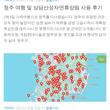
TRAVEL
2024년 07월 22일
BY
딸둘아비
청주 여행 및 상당산성자연휴양림 사용 후기
2박3일 가족여행으로 청주를 다녀왔습니다. 청주의 유명한 곳은
모두 찾아 놓았지만, 습한 날씨가 체력을 금방 고갈시켜서 계획된
욕심만큼 많이 다니진 못했지만 다녀온 몇 군데만 소개합니다. 문
화제조창, 국립현대미술관 청주관 등: 옛건물 외관과 현대적 감각
의 실내. 청주의...
0
TRAVEL
2024년 06월 20일
BY
딸둘아비