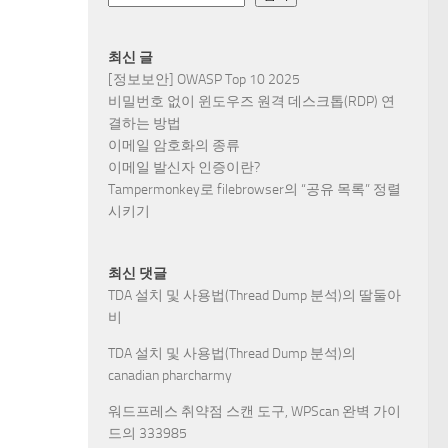
최신 글
[정보보안] OWASP Top 10 2025
비밀번호 없이 윈도우즈 원격 데스크톱(RDP) 연
결하는 방법
이메일 암호화의 종류
이메일 발신자 인증이란?
Tampermonkey로 filebrowser의 “공유 목록” 정렬
시키기
최신 댓글
TDA 설치 및 사용법(Thread Dump 분석)
의
딸둘아
비
TDA 설치 및 사용법(Thread Dump 분석)
의
canadian pharcharmy
워드프레스 취약점 스캔 도구, WPScan 완벽 가이
드
의
333985