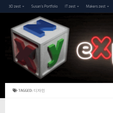
3D zest
Susan’s Portfolio
IT zest
Makers zest
Skip to content
TAGGED:
디자인